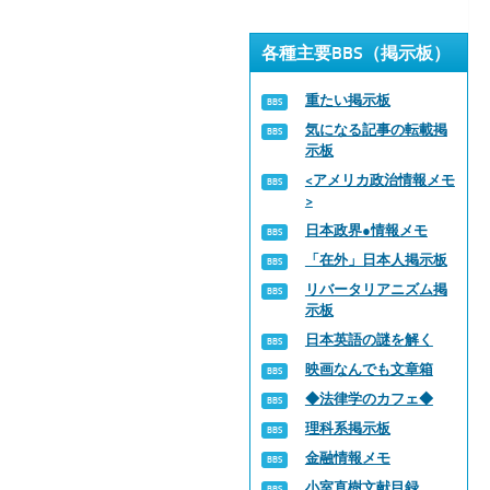
各種主要BBS（掲示板）
重たい掲示板
気になる記事の転載掲
示板
<アメリカ政治情報メモ
>
日本政界●情報メモ
「在外」日本人掲示板
リバータリアニズム掲
示板
日本英語の謎を解く
映画なんでも文章箱
◆法律学のカフェ◆
理科系掲示板
金融情報メモ
小室直樹文献目録