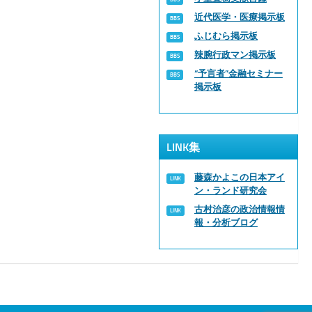
近代医学・医療掲示板
ふじむら掲示板
辣腕行政マン掲示板
“予言者”金融セミナー
掲示板
LINK集
藤森かよこの日本アイ
ン・ランド研究会
古村治彦の政治情報情
報・分析ブログ