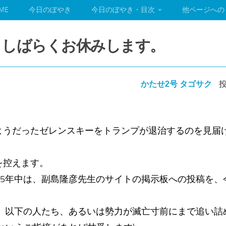
ME
今日のぼやき
今日のぼやき・目次
他ページへの
は、しばらくお休みします。
かたせ2号 タゴサク
投
ようだったゼレンスキーをトランプが退治するのを見届
を控えます。
25年中は、副島隆彦先生のサイトの掲示板への投稿を
は、以下の人たち、あるいは勢力が滅亡寸前にまで追い