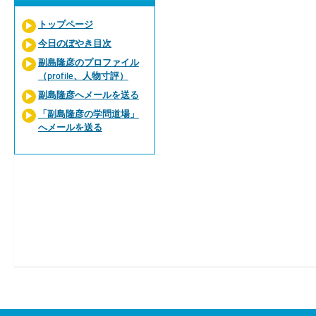
トップページ
今日のぼやき目次
副島隆彦のプロファイル
（profile、人物寸評）
副島隆彦へメールを送る
「副島隆彦の学問道場」
へメールを送る