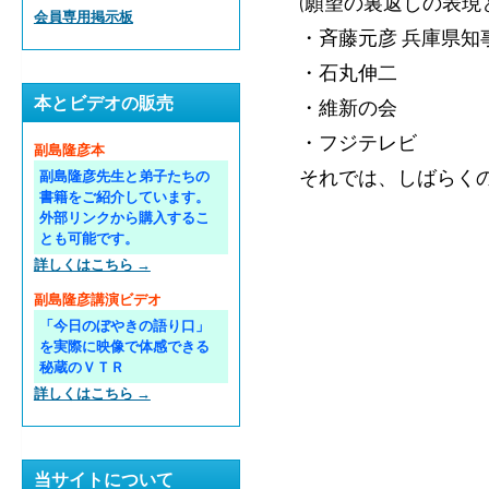
(願望の裏返しの表現
会員専用掲示板
・斉藤元彦 兵庫県知
・石丸伸二
本とビデオの販売
・維新の会
・フジテレビ
副島隆彦本
それでは、しばらく
副島隆彦先生と弟子たちの
書籍をご紹介しています。
外部リンクから購入するこ
とも可能です。
詳しくはこちら →
副島隆彦講演ビデオ
「今日のぼやきの語り口」
を実際に映像で体感できる
秘蔵のＶＴＲ
詳しくはこちら →
当サイトについて