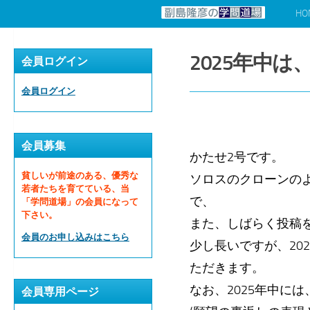
HO
コンテンツへスキップ
2025年中
会員ログイン
会員ログイン
会員募集
かたせ2号です。
貧しいが前途のある、優秀な
ソロスのクローンの
若者たちを育てている、当
で、
「学問道場」の会員になって
下さい。
また、しばらく投稿
会員のお申し込みはこちら
少し長いですが、20
ただきます。
なお、2025年中に
会員専用ページ