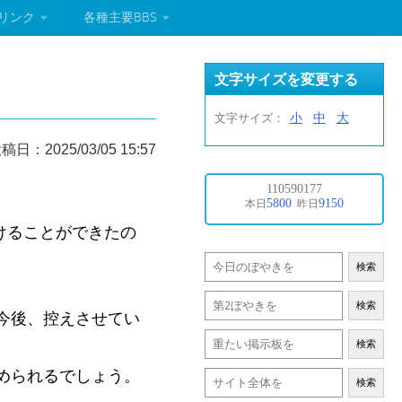
リンク
各種主要BBS
文字サイズを変更する
小
中
大
文字サイズ：
稿日：2025/03/05 15:57
けることができたの
検索
検索
、今後、控えさせてい
検索
詰められるでしょう。
検索