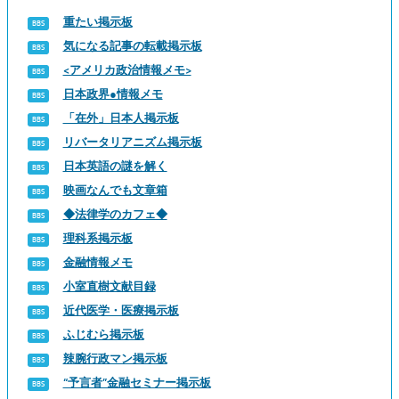
重たい掲示板
気になる記事の転載掲示板
<アメリカ政治情報メモ>
日本政界●情報メモ
「在外」日本人掲示板
リバータリアニズム掲示板
日本英語の謎を解く
映画なんでも文章箱
◆法律学のカフェ◆
理科系掲示板
金融情報メモ
小室直樹文献目録
近代医学・医療掲示板
ふじむら掲示板
辣腕行政マン掲示板
“予言者”金融セミナー掲示板