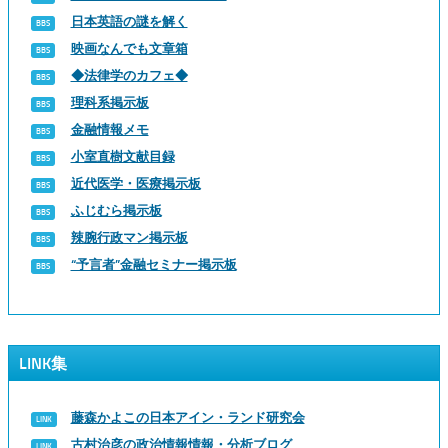
日本英語の謎を解く
映画なんでも文章箱
◆法律学のカフェ◆
理科系掲示板
金融情報メモ
小室直樹文献目録
近代医学・医療掲示板
ふじむら掲示板
辣腕行政マン掲示板
“予言者”金融セミナー掲示板
LINK集
藤森かよこの日本アイン・ランド研究会
古村治彦の政治情報情報・分析ブログ