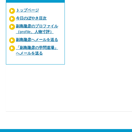
トップページ
今日のぼやき目次
副島隆彦のプロファイル
（profile、人物寸評）
副島隆彦へメールを送る
「副島隆彦の学問道場」
へメールを送る