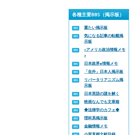
各種主要BBS（掲示板）
重たい掲示板
気になる記事の転載掲
示板
<アメリカ政治情報メモ
>
日本政界●情報メモ
「在外」日本人掲示板
リバータリアニズム掲
示板
日本英語の謎を解く
映画なんでも文章箱
◆法律学のカフェ◆
理科系掲示板
金融情報メモ
小室直樹文献目録