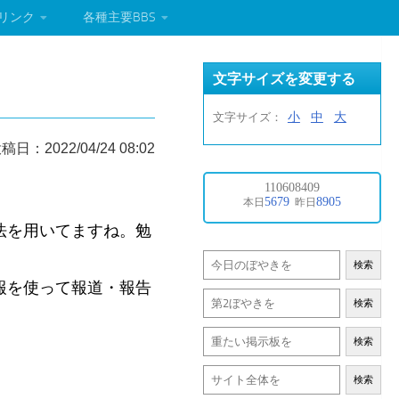
リンク
各種主要BBS
文字サイズを変更する
小
中
大
文字サイズ：
稿日：2022/04/24 08:02
法を用いてますね。勉
検索
報を使って報道・報告
検索
検索
検索