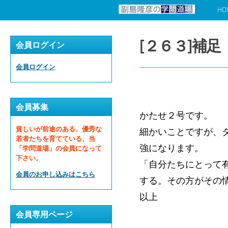
HO
コンテンツへスキップ
[２６３]補足
会員ログイン
会員ログイン
会員募集
かたせ２号です。
貧しいが前途のある、優秀な
細かいことですが、
若者たちを育てている、当
強になります。
「学問道場」の会員になって
下さい。
「自分たちにとって
会員のお申し込みはこちら
する。その方がその
以上
会員専用ページ