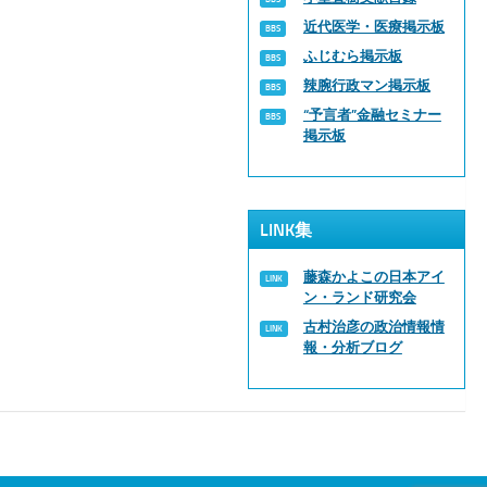
近代医学・医療掲示板
ふじむら掲示板
辣腕行政マン掲示板
“予言者”金融セミナー
掲示板
LINK集
藤森かよこの日本アイ
ン・ランド研究会
古村治彦の政治情報情
報・分析ブログ