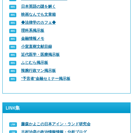
日本英語の謎を解く
映画なんでも文章箱
◆法律学のカフェ◆
理科系掲示板
金融情報メモ
小室直樹文献目録
近代医学・医療掲示板
ふじむら掲示板
辣腕行政マン掲示板
“予言者”金融セミナー掲示板
LINK集
藤森かよこの日本アイン・ランド研究会
古村治彦の政治情報情報・分析ブログ