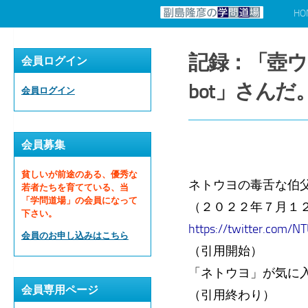
HO
コンテンツへスキップ
記録：「壺ウ
会員ログイン
bot」さん
会員ログイン
会員募集
貧しいが前途のある、優秀な
ネトウヨの毒舌な伯父
若者たちを育てている、当
「学問道場」の会員になって
（２０２２年７月１
下さい。
https://twitter.com/
会員のお申し込みはこちら
（引用開始）
「ネトウヨ」が気に
会員専用ページ
（引用終わり）