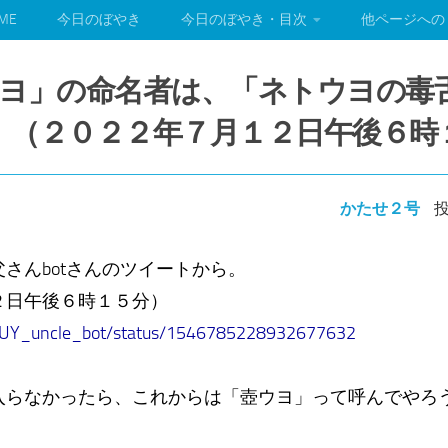
ME
今日のぼやき
今日のぼやき・目次
他ページへの
ヨ」の命名者は、「ネトウヨの毒
だ。（２０２２年７月１２日午後６時
かたせ２号
投
さんbotさんのツイートから。
２日午後６時１５分）
NTUY_uncle_bot/status/1546785228932677632
入らなかったら、これからは「壺ウヨ」って呼んでやろ