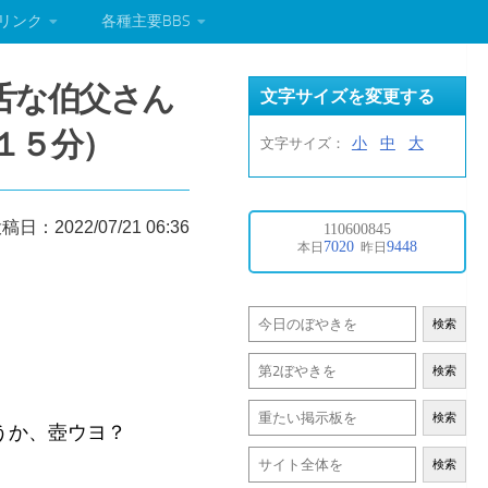
リンク
各種主要BBS
舌な伯父さん
文字サイズを変更する
１５分）
小
中
大
文字サイズ：
稿日：2022/07/21 06:36
検索
検索
検索
うか、壺ウヨ？
検索