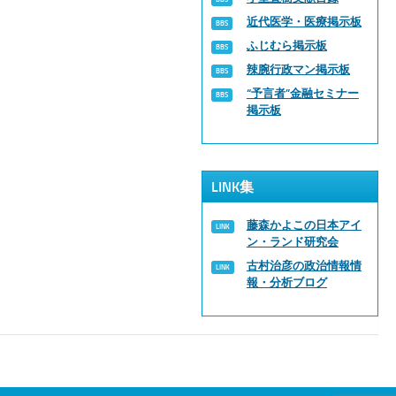
近代医学・医療掲示板
ふじむら掲示板
辣腕行政マン掲示板
“予言者”金融セミナー
掲示板
LINK集
藤森かよこの日本アイ
ン・ランド研究会
古村治彦の政治情報情
報・分析ブログ