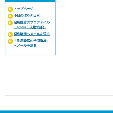
トップページ
今日のぼやき目次
副島隆彦のプロファイル
（profile、人物寸評）
副島隆彦へメールを送る
「副島隆彦の学問道場」
へメールを送る