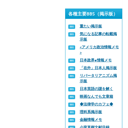
各種主要BBS（掲示板）
重たい掲示板
気になる記事の転載掲
示板
<アメリカ政治情報メモ
>
日本政界●情報メモ
「在外」日本人掲示板
リバータリアニズム掲
示板
日本英語の謎を解く
映画なんでも文章箱
◆法律学のカフェ◆
理科系掲示板
金融情報メモ
小室直樹文献目録