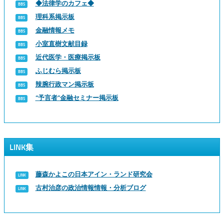
◆法律学のカフェ◆
理科系掲示板
金融情報メモ
小室直樹文献目録
近代医学・医療掲示板
ふじむら掲示板
辣腕行政マン掲示板
“予言者”金融セミナー掲示板
LINK集
藤森かよこの日本アイン・ランド研究会
古村治彦の政治情報情報・分析ブログ