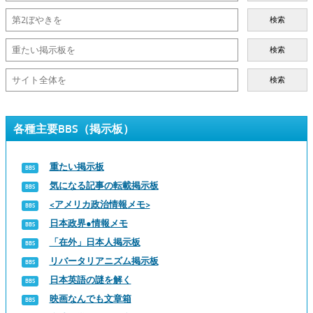
検索
検索
検索
各種主要BBS（掲示板）
重たい掲示板
気になる記事の転載掲示板
<アメリカ政治情報メモ>
日本政界●情報メモ
「在外」日本人掲示板
リバータリアニズム掲示板
日本英語の謎を解く
映画なんでも文章箱