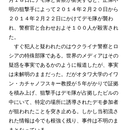
月１８日にデモ隊と警察が衝突すると、正体不
明の狙撃手によって２０１４年２月２０日から
２０１４年２月２２日にかけてデモ隊が襲わ
れ、警察官と合わせおよそ１００人が殺害され
た。
すぐ犯人と疑われたのはウクライナ警察とロ
シアの特殊部隊である。世界のメディアはその
疑惑を事実であるかのように報道したが、事実
は未解明のままだった。だがオタワ大学のイワ
ン・カチャノフスキー教授が５年がかりで証拠
を積み上げ、狙撃手はデモ隊が占拠したビルの
中にいて、特定の場所に誘導されたデモ参加者
が狙われたことを突き止める。しかし当初流さ
れた情報は今でも根強く残り、事件は不明のま