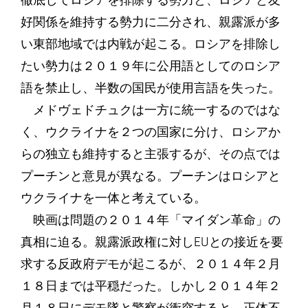
徹底してロシアを排除する勢力と、ロシアと友
好関係を維持する勢力に二分され、親露派が多
い東部地域では内戦が起こる。ロシアを排除し
たい勢力は２０１９年に公用語としてのロシア
語を禁止し、半数の国民が使用言語を失った。
メドヴェドチュクは一方に統一するのではな
く、ウクライナを２つの国家に分け、ロシアか
らの独立も維持すると主張するが、その点では
プーチンと意見が異なる。プーチンはロシアと
ウクライナを一体と考えている。
映画は問題の２０１４年「マイダン革命」の
真相に迫る。親露派政権に対しEUとの接近を要
求する反政府デモが起こるが、２０１４年２月
１８日までは平穏だった。しかし２０１４年２