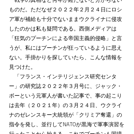
戦争の真相など何年か経たないと分からない
ものだ。ただなぜ２０２２年２月２４日にロシ
ア軍が補給も十分でないままウクライナに侵攻
したのかは私も疑問である。西側メディアは
「狂気のプーチンによる帝国主義的侵略」と言
うが、私にはプーチンが狂っているように思え
ない。手掛かりを探していたら、こんな情報を
見つけた。
「フランス・インテリジェンス研究センタ
ー」の研究誌２０２２年３月号に、ジャック・
ボーという元軍人が書いた記事で、事の起こり
は去年（２０２１年）の３月２４日、ウクライ
ナのゼレンスキー大統領が「クリミア奪還」の
指令を発し、並行してNATOが黒海で軍事演習を