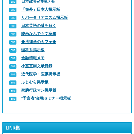
日本政界●情報メモ
「在外」日本人掲示板
リバータリアニズム掲示板
日本英語の謎を解く
映画なんでも文章箱
◆法律学のカフェ◆
理科系掲示板
金融情報メモ
小室直樹文献目録
近代医学・医療掲示板
ふじむら掲示板
辣腕行政マン掲示板
“予言者”金融セミナー掲示板
LINK集