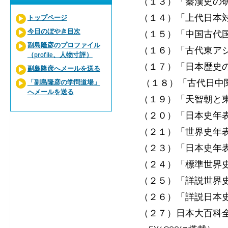
（１３）「秦漢史の
（１４）「上代日本
トップページ
今日のぼやき目次
（１５）「中国古代
副島隆彦のプロファイル
（１６）「古代東ア
（profile、人物寸評）
（１７）「日本歴史
副島隆彦へメールを送る
（１８）「古代日中
「副島隆彦の学問道場」
へメールを送る
（１９）「天智朝と
（２０）「日本史年
（２１）「世界史年
（２３）「日本史年
（２４）「標準世界
（２５）「詳説世界
（２６）「詳説日本
（２７）日本大百科