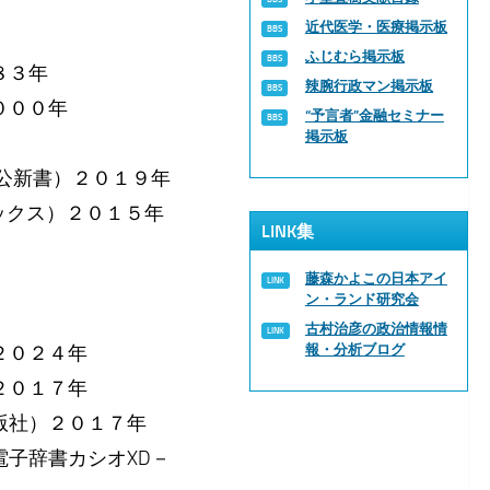
近代医学・医療掲示板
ふじむら掲示板
８３年
辣腕行政マン掲示板
０００年
“予言者”金融セミナー
掲示板
公新書）２０１９年
ックス）２０１５年
LINK集
藤森かよこの日本アイ
ン・ランド研究会
古村治彦の政治情報情
２０２４年
報・分析ブログ
２０１７年
版社）２０１７年
子辞書カシオXD－