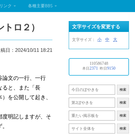
リンク
各種主要BBS
ントロ２）
文字サイズを変更する
小
中
大
文字サイズ：
稿日：2024/10/11 18:21
谷論文の一行、一行
なると、また「長
検索
本）を公開して起き、
検索
都度明記しますが、そ
検索
ず。
検索