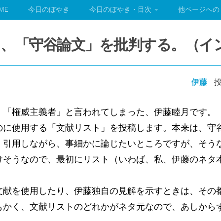
ME
今日のぼやき
今日のぼやき・目次
他ページへの
、「守谷論文」を批判する。（イ
伊藤
投
、「権威主義者」と言われてしまった、伊藤睦月です。
のに使用する「文献リスト」を投稿します。本来は、守
、引用しながら、事細かに論じたいところですが、そう
けそうなので、最初にリスト（いわば、私、伊藤のネタ
。
文献を使用したり、伊藤独自の見解を示すときは、その
もかく、文献リストのどれかがネタ元なので、あしから