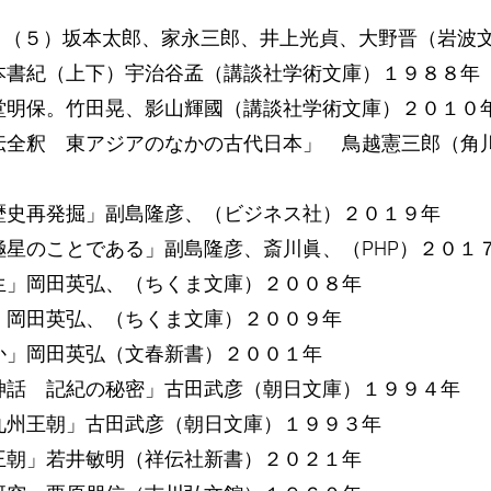
)～（５）坂本太郎、家永三郎、井上光貞、大野晋（岩波
本書紀（上下）宇治谷孟（講談社学術文庫）１９８８年
堂明保。竹田晃、影山輝國（講談社学術文庫）２０１０
伝全釈 東アジアのなかの古代日本」 鳥越憲三郎（角
歴史再発掘」副島隆彦、（ビジネス社）２０１９年
極星のことである」副島隆彦、斎川眞、（PHP）２０１
生」岡田英弘、（ちくま文庫）２００８年
」岡田英弘、（ちくま文庫）２００９年
か」岡田英弘（文春新書）２００１年
神話 記紀の秘密」古田武彦（朝日文庫）１９９４年
九州王朝」古田武彦（朝日文庫）１９９３年
王朝」若井敏明（祥伝社新書）２０２１年