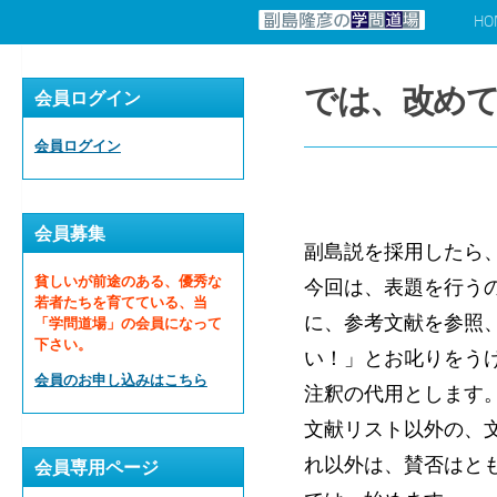
HO
コンテンツへスキップ
では、改めて
会員ログイン
会員ログイン
会員募集
副島説を採用したら
貧しいが前途のある、優秀な
今回は、表題を行う
若者たちを育てている、当
に、参考文献を参照
「学問道場」の会員になって
下さい。
い！」とお叱りをう
会員のお申し込みはこちら
注釈の代用とします
文献リスト以外の、
れ以外は、賛否はと
会員専用ページ