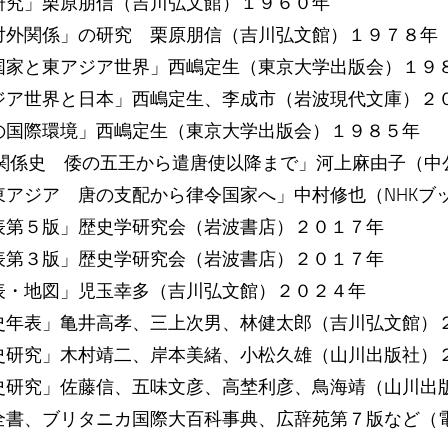
研究」栗原朋信（吉川弘文館）１９６０年
対外関係」の研究 栗原朋信（吉川弘文館）１９７８年
国家と東アジア世界」西嶋定生（東京大学出版会）１９
ジア世界と日本」西嶋定生、李成市（岩波現代文庫）２
の国際環境」西嶋定生（東京大学出版会）１９８５年
関係史 倭の五王から遣唐使以降まで」河上麻由子（中
東アジア 唐の支配から律令国家へ」中村修也（NHKブ
表第５版」歴史学研究会（岩波書店）２０１７年
表第３版」歴史学研究会（岩波書店）２０１７年
表・地図」児玉幸多（吉川弘文館）２０２４年
史年表」亀井高孝、三上次男、林健太郎（吉川弘文館）
史研究」木村靖二、岸本美緒、小松久雄（山川出版社）
史研究」佐藤信、五味文彦、高埜利彦、鳥海靖（山川出
全書、ブリタニカ国際大百科事典、広辞苑第７版など（電