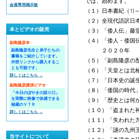
では、始めます。
会員専用掲示板
（１）日本書紀（1
（２）全現代語訳日
本とビデオの販売
（３）「倭人伝」藤
（４）「倭人・倭国
副島隆彦本
２０２０年
副島隆彦先生と弟子たちの
書籍をご紹介しています。
（５）「副島隆彦の
外部リンクから購入するこ
とも可能です。
（６）「天皇とは北
詳しくはこちら →
（７）「日本史の誕
副島隆彦講演ビデオ
（８）「倭国の時代
「今日のぼやきの語り口」
を実際に映像で体感できる
（９）「歴史とは何
秘蔵のＶＴＲ
（１０）「盗まれた
詳しくはこちら →
（１１）「失われた
（１２）「謎の九州
当サイトについて