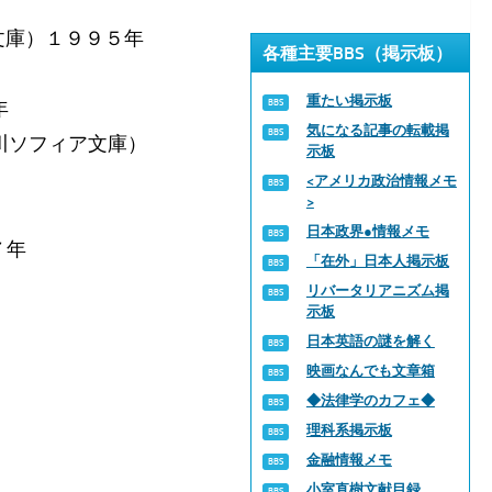
文庫）１９９５年
各種主要BBS（掲示板）
重たい掲示板
年
気になる記事の転載掲
川ソフィア文庫）
示板
<アメリカ政治情報メモ
>
日本政界●情報メモ
７年
「在外」日本人掲示板
リバータリアニズム掲
示板
日本英語の謎を解く
映画なんでも文章箱
◆法律学のカフェ◆
理科系掲示板
金融情報メモ
小室直樹文献目録