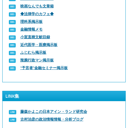
映画なんでも文章箱
◆法律学のカフェ◆
理科系掲示板
金融情報メモ
小室直樹文献目録
近代医学・医療掲示板
ふじむら掲示板
辣腕行政マン掲示板
“予言者”金融セミナー掲示板
LINK集
藤森かよこの日本アイン・ランド研究会
古村治彦の政治情報情報・分析ブログ