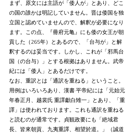
まず、原文には主語が「倭人が」とあり、どこ
の国の誰かは明記していません。晋は倭国を独
立国と認めていませんので、解釈が必要になり
ます。この点、『冊府元亀』にも倭の女王が朝
貢した（265年）とあるので、「台与が」と解
釈するのは妥当です。しかし、これが「邪馬台
国（の台与）」とする根拠はありません。武帝
紀には「倭人」とあるだけです。
なお、重訳とは「通訳を重ねる」ということ。
用例はいろいろあり、漢書·平帝紀には「元始元
年春正月、越裳氏 重譯獻白雉一」とあり、「重
譯」は使われております。これも通訳を重ねる
と読むのが通常です。貞観政要にも「絶域君
長、皆來朝貢、九夷重譯、相望於道。」（誠道