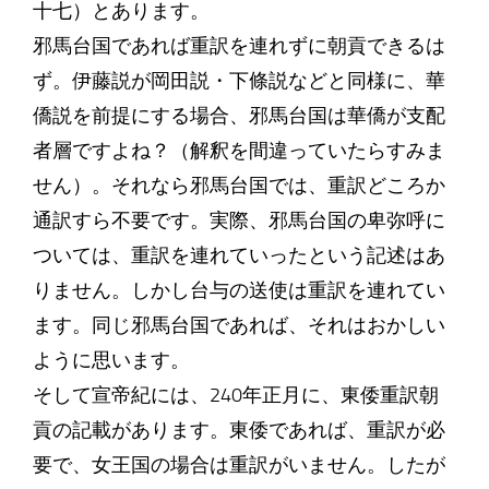
十七）とあります。
邪馬台国であれば重訳を連れずに朝貢できるは
ず。伊藤説が岡田説・下條説などと同様に、華
僑説を前提にする場合、邪馬台国は華僑が支配
者層ですよね？（解釈を間違っていたらすみま
せん）。それなら邪馬台国では、重訳どころか
通訳すら不要です。実際、邪馬台国の卑弥呼に
ついては、重訳を連れていったという記述はあ
りません。しかし台与の送使は重訳を連れてい
ます。同じ邪馬台国であれば、それはおかしい
ように思います。
そして宣帝紀には、240年正月に、東倭重訳朝
貢の記載があります。東倭であれば、重訳が必
要で、女王国の場合は重訳がいません。したが