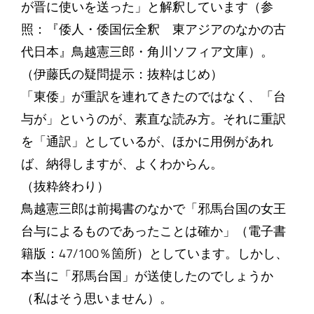
が晋に使いを送った」と解釈しています（参
照：『倭人・倭国伝全釈 東アジアのなかの古
代日本』鳥越憲三郎・角川ソフィア文庫）。
（伊藤氏の疑問提示：抜粋はじめ）
「東倭」が重訳を連れてきたのではなく、「台
与が」というのが、素直な読み方。それに重訳
を「通訳」としているが、ほかに用例があれ
ば、納得しますが、よくわからん。
（抜粋終わり）
鳥越憲三郎は前掲書のなかで「邪馬台国の女王
台与によるものであったことは確か」（電子書
籍版：47/100％箇所）としています。しかし、
本当に「邪馬台国」が送使したのでしょうか
（私はそう思いません）。