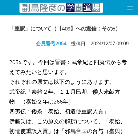
コンテンツへスキップ
「重訳」について（【409】への返信：その5）
会員番号2054
投稿日：2024/12/07 09:09
2054です。今回は晋書：武帝紀と四夷伝から考
えてみたいと思います。
それぞれの原文は以下のようにあります。
武帝紀「泰始２年、１１月巳卯、倭人来献方
物」（泰始２年は266年）
四夷伝：倭条「泰始、初遣使重訳入貢」
伊藤氏は、この原文の解釈について、「泰始、
初遣使重訳入貢」は「邪馬台国の台与（臺與）