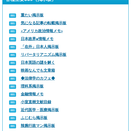
重たい掲示板
気になる記事の転載掲示板
<アメリカ政治情報メモ>
日本政界●情報メモ
「在外」日本人掲示板
リバータリアニズム掲示板
日本英語の謎を解く
映画なんでも文章箱
◆法律学のカフェ◆
理科系掲示板
金融情報メモ
小室直樹文献目録
近代医学・医療掲示板
ふじむら掲示板
辣腕行政マン掲示板