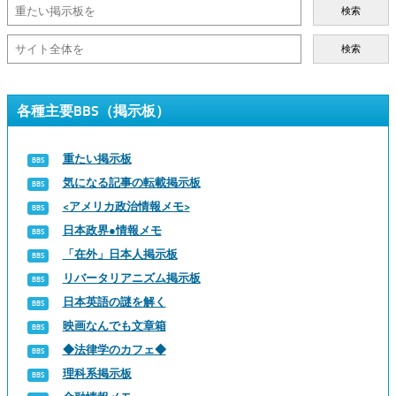
検索
検索
各種主要BBS（掲示板）
重たい掲示板
気になる記事の転載掲示板
<アメリカ政治情報メモ>
日本政界●情報メモ
「在外」日本人掲示板
リバータリアニズム掲示板
日本英語の謎を解く
映画なんでも文章箱
◆法律学のカフェ◆
理科系掲示板