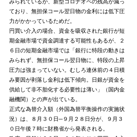
みられているが、新型コロナオペの残高が減っ
ており、無担保コール翌日物の金利には低下圧
力がかかっているためだ。
円買い介入の場合、資金を吸収された銀行が短
期金融市場で資金調達する可能性もあるが、２
６日の短期金融市場では「銀行に特段の動きは
みられず、無担保コール翌日物に、特段の上昇
圧力は強まっていない。むしろ連休前の４日積
み要因が剥落し金利は低下傾向。日銀が資金を
供給して非不胎化する必要性は薄い」（国内金
融機関）との声が出ている。
正式な為替介入額（外国為替平衡操作の実施状
況）は、８月３０日─９月２８日分が、９月３
０日午後７時に財務省から発表される。