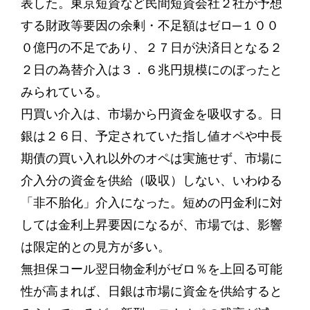
表した。東京短資など民間短資会社２社が予想
する財政等要因の余剰・不足額はゼロ─１００
０億円の不足であり、２７日が決済日となる２
２日の為替介入は３．６兆円規模にのぼったと
みられている。
円買い介入は、市場から円資金を吸収する。日
銀は２６日、予定されていた指し値オペや中長
期債の買い入れ以外のオペは実施せず、市場に
介入分の資金を供給（吸収）しない、いわゆる
「非不胎化」介入になった。短めの円金利に対
しては金利上昇要因になるが、市場では、影響
は限定的との見方が多い。
無担保コール翌日物金利がゼロ％を上回る可能
性が高まれば、日銀は市場に資金を供給すると