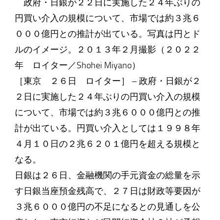
政府・日銀が２２日に実施した２４年ぶりの
円買い介入の規模について、市場では約３兆６
０００億円との推計が出ている。写真は円とド
ルのイメージ。２０１３年２月撮影（２０２２
年 ロイター／Shohei Miyano）
［東京 ２６日 ロイター］ – 政府・日銀が２
２日に実施した２４年ぶりの円買い介入の規模
について、市場では約３兆６０００億円との推
計が出ている。円買い介入としては１９９８年
４月１０日の２兆６２０１億円を超える規模と
なる。
日銀は２６日、金融機関の手元資金の総量を示
す日銀当座預金残高で、２７日は財政等要因が
３兆６０００億円の不足になるとの見通しを公