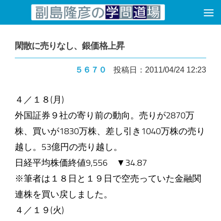
コンテンツへスキップ
閑散に売りなし、銀価格上昇
５６７０
投稿日：2011/04/24 12:23
４／１８(月)
外国証券９社の寄り前の動向。売りが2870万
株、買いが1830万株、差し引き1040万株の売り
越し。53億円の売り越し。
日経平均株価終値9,556 ▼34.87
※筆者は１８日と１９日で空売っていた金融関
連株を買い戻しました。
４／１９(火)