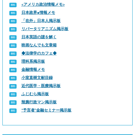
<アメリカ政治情報メモ>
日本政界●情報メモ
「在外」日本人掲示板
リバータリアニズム掲示板
日本英語の謎を解く
映画なんでも文章箱
◆法律学のカフェ◆
理科系掲示板
金融情報メモ
小室直樹文献目録
近代医学・医療掲示板
ふじむら掲示板
辣腕行政マン掲示板
“予言者”金融セミナー掲示板