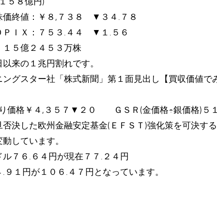
１５８億円)
価終値：￥８,７３８ ▼３４.７８
ＰＩＸ：７５３.４４ ▼１.５６
：１５億２４５３万株
日以来の１兆円割れです。
ニングスター社「株式新聞」第１面見出し【買収価値で
り価格￥４,３５７▼２０ ＧＳＲ(金価格÷銀価格)５１
旦否決した欧州金融安定基金(ＥＦＳＴ)強化策を可決す
変動しています。
ル７６.６４円が現在７７.２４円
.９１円が１０６.４７円となっています。