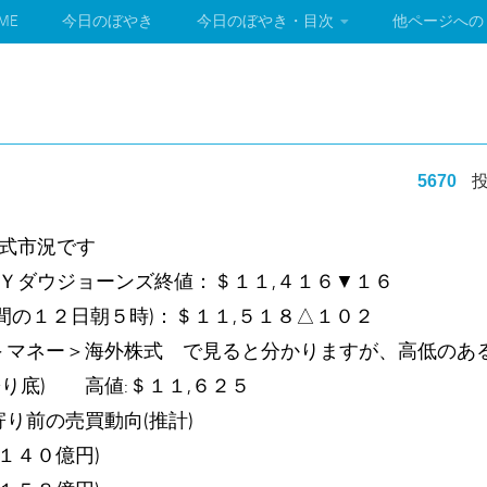
ME
今日のぼやき
今日のぼやき・目次
他ページへの
5670
投
株式市況です
ＮＹダウジョーンズ終値：＄１１,４１６▼１６
間の１２日朝５時)：＄１１,５１８△１０２
＞マネー＞海外株式 で見ると分かりますが、高低のあ
(寄り底) 高値:＄１１,６２５
り前の売買動向(推計)
１４０億円)