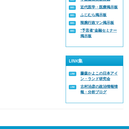
近代医学・医療掲示板
ふじむら掲示板
辣腕行政マン掲示板
“予言者”金融セミナー
掲示板
LINK集
藤森かよこの日本アイ
ン・ランド研究会
古村治彦の政治情報情
報・分析ブログ