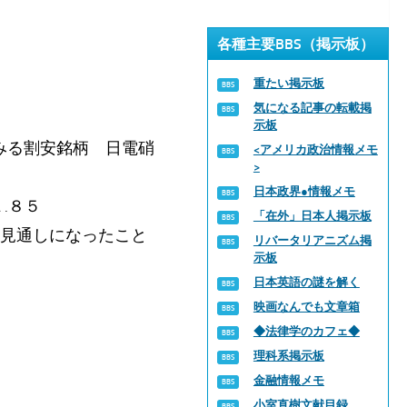
各種主要BBS（掲示板）
重たい掲示板
気になる記事の転載掲
示板
みる割安銘柄 日電硝
<アメリカ政治情報メモ
>
日本政界●情報メモ
.８５
「在外」日本人掲示板
る見通しになったこと
リバータリアニズム掲
示板
日本英語の謎を解く
映画なんでも文章箱
◆法律学のカフェ◆
理科系掲示板
金融情報メモ
小室直樹文献目録