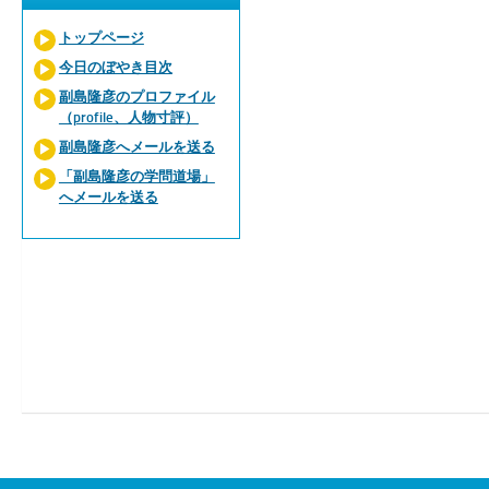
トップページ
今日のぼやき目次
副島隆彦のプロファイル
（profile、人物寸評）
副島隆彦へメールを送る
「副島隆彦の学問道場」
へメールを送る