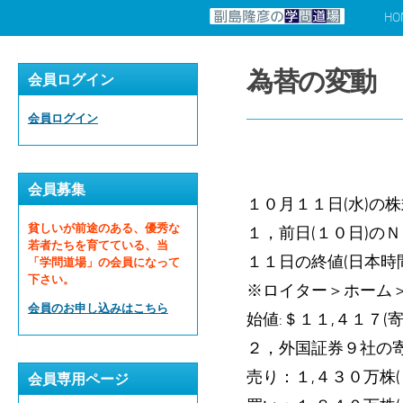
HO
コンテンツへスキップ
為替の変動
会員ログイン
会員ログイン
会員募集
１０月１１日(水)の
貧しいが前途のある、優秀な
１，前日(１０日)の
若者たちを育てている、当
１１日の終値(日本時
「学問道場」の会員になって
下さい。
※ロイター＞ホーム
会員のお申し込みはこちら
始値:＄１１,４１７
２，外国証券９社の寄
売り：１,４３０万株(
会員専用ページ