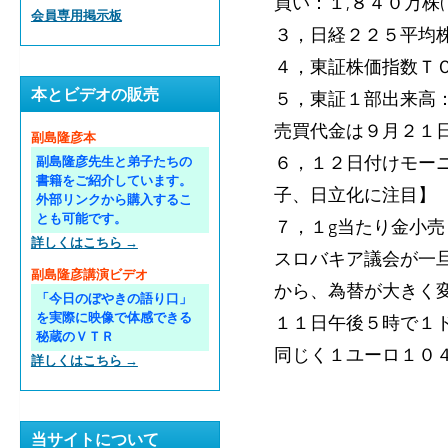
買い：１,８４０万株(
会員専用掲示板
３，日経２２５平均株
４，東証株価指数ＴＯ
本とビデオの販売
５，東証１部出来高
売買代金は９月２１
副島隆彦本
６，１２日付けモー
副島隆彦先生と弟子たちの
書籍をご紹介しています。
子、日立化に注目】
外部リンクから購入するこ
とも可能です。
７，１g当たり金小売
詳しくはこちら →
スロバキア議会が一
副島隆彦講演ビデオ
から、為替が大きく
「今日のぼやきの語り口」
を実際に映像で体感できる
１１日午後５時で１ド
秘蔵のＶＴＲ
同じく１ユーロ１０４
詳しくはこちら →
当サイトについて