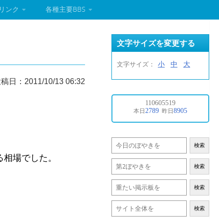
リンク
各種主要BBS
文字サイズを変更する
小
中
大
文字サイズ：
稿日：2011/10/13 06:32
検索
る相場でした。
検索
検索
検索