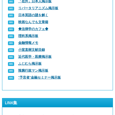
「在外」日本人掲示板
リバータリアニズム掲示板
日本英語の謎を解く
映画なんでも文章箱
◆法律学のカフェ◆
理科系掲示板
金融情報メモ
小室直樹文献目録
近代医学・医療掲示板
ふじむら掲示板
辣腕行政マン掲示板
“予言者”金融セミナー掲示板
LINK集