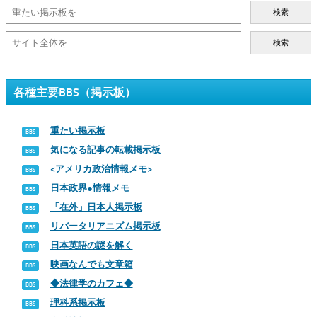
検索
検索
各種主要BBS（掲示板）
重たい掲示板
気になる記事の転載掲示板
<アメリカ政治情報メモ>
日本政界●情報メモ
「在外」日本人掲示板
リバータリアニズム掲示板
日本英語の謎を解く
映画なんでも文章箱
◆法律学のカフェ◆
理科系掲示板