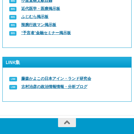
小室直樹文献目録
近代医学・医療掲示板
ふじむら掲示板
辣腕行政マン掲示板
“予言者”金融セミナー掲示板
LINK集
藤森かよこの日本アイン・ランド研究会
古村治彦の政治情報情報・分析ブログ