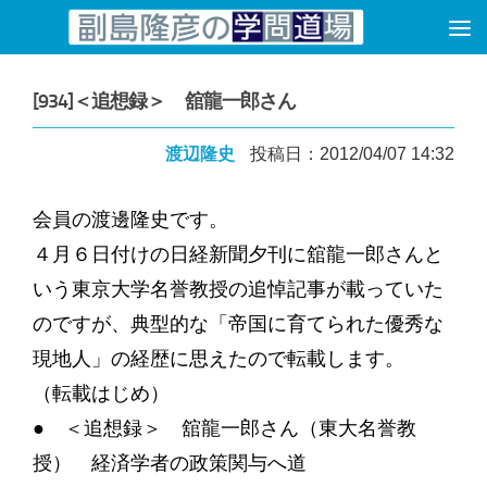
コンテンツへスキップ
[934]＜追想録＞ 舘龍一郎さん
渡辺隆史
投稿日：2012/04/07 14:32
会員の渡邊隆史です。
４月６日付けの日経新聞夕刊に舘龍一郎さんと
いう東京大学名誉教授の追悼記事が載っていた
のですが、典型的な「帝国に育てられた優秀な
現地人」の経歴に思えたので転載します。
（転載はじめ）
● ＜追想録＞ 舘龍一郎さん（東大名誉教
授） 経済学者の政策関与へ道