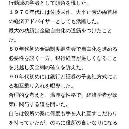
行動派の学者として頭角を現した。
１９７０年代には佐藤栄作、大平正芳の両首相
の経済アドバイザーとしても活躍した。
最大の功績は金融自由化の道筋をつけたこと
だ。
８０年代初め金融制度調査会で自由化を進める
必要性を説く一方、銀行経営が厳しくなること
を見越し安全網の確立を訴えた。
９０年代初めには銀行と証券の子会社方式によ
る相互乗り入れを唱導した。
合理的な考えと、温厚な性格で、経済学者が政
策に関与する道を開いた。
自らは役所の案に何度も手を入れ直すこだわり
を持っていたが、のちに役所の言いなりになる