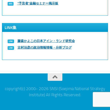
“予言者”金融セミナー掲示板
LINK集
藤森かよこの日本アイン・ランド研究会
古村治彦の政治情報情報・分析ブログ
copyright(c) 2000- 2026 SNSI (Soejima National Strategy
Institute) All Rights Reserved.