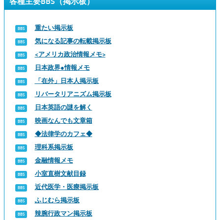
各種主要BBS（掲示板）
重たい掲示板
気になる記事の転載掲示板
<アメリカ政治情報メモ>
日本政界●情報メモ
「在外」日本人掲示板
リバータリアニズム掲示板
日本英語の謎を解く
映画なんでも文章箱
◆法律学のカフェ◆
理科系掲示板
金融情報メモ
小室直樹文献目録
近代医学・医療掲示板
ふじむら掲示板
辣腕行政マン掲示板