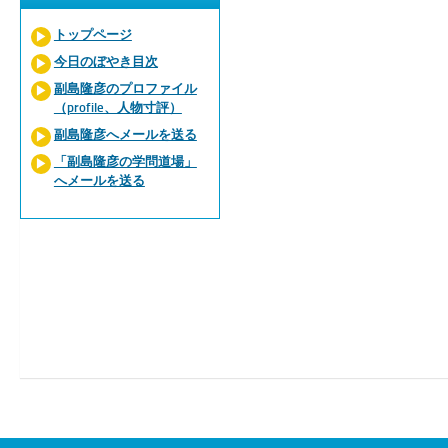
トップページ
今日のぼやき目次
副島隆彦のプロファイル
（profile、人物寸評）
副島隆彦へメールを送る
「副島隆彦の学問道場」
へメールを送る