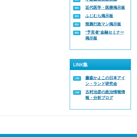
近代医学・医療掲示板
ふじむら掲示板
辣腕行政マン掲示板
“予言者”金融セミナー
掲示板
LINK集
藤森かよこの日本アイ
ン・ランド研究会
古村治彦の政治情報情
報・分析ブログ