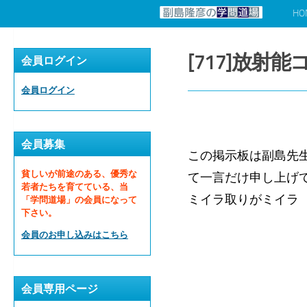
HO
コンテンツへスキップ
[717]放射
会員ログイン
会員ログイン
会員募集
この掲示板は副島先
貧しいが前途のある、優秀な
て一言だけ申し上げ
若者たちを育てている、当
ミイラ取りがミイラ
「学問道場」の会員になって
下さい。
会員のお申し込みはこちら
会員専用ページ