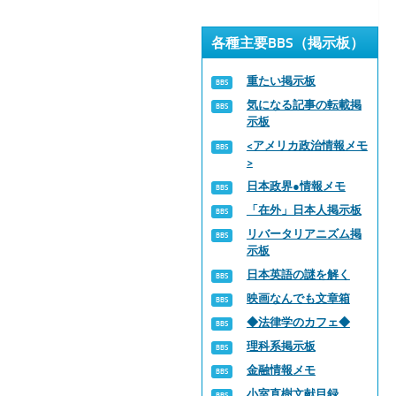
各種主要BBS（掲示板）
重たい掲示板
気になる記事の転載掲
示板
<アメリカ政治情報メモ
>
日本政界●情報メモ
「在外」日本人掲示板
リバータリアニズム掲
示板
日本英語の謎を解く
映画なんでも文章箱
◆法律学のカフェ◆
理科系掲示板
金融情報メモ
小室直樹文献目録