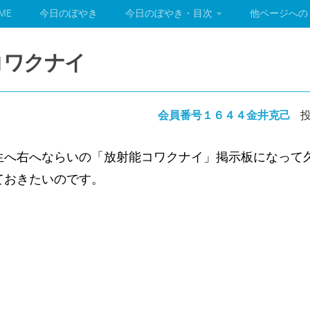
ME
今日のぼやき
今日のぼやき・目次
他ページへの
能コワクナイ
会員番号１６４４金井克己
投
生へ右へならいの「放射能コワクナイ」掲示板になって
ておきたいのです。