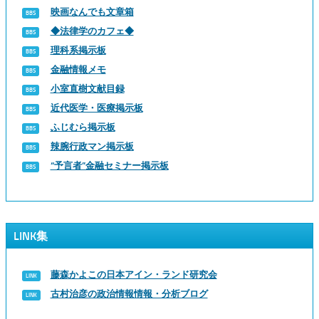
映画なんでも文章箱
◆法律学のカフェ◆
理科系掲示板
金融情報メモ
小室直樹文献目録
近代医学・医療掲示板
ふじむら掲示板
辣腕行政マン掲示板
“予言者”金融セミナー掲示板
LINK集
藤森かよこの日本アイン・ランド研究会
古村治彦の政治情報情報・分析ブログ