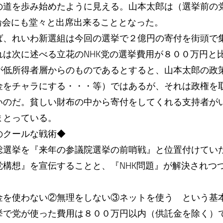
の道を歩み始めたように見える。山本太郎は（選挙前の
論会にも堂々と出席出来ることとなった。
ば、れいわ新選組は今回の選挙で２億円の寄付を街頭で
れは次に述べる立花のNHK党の選挙費用が８００万円と
が低所得者層からのものであるとすると、山本太郎の政
金をチャラにする・・・等）ではあるが、それは政権を
いのだ。貧しい財布の中から寄付をしてくれる支持者が
まとっている。
のクールな戦術◆
選挙を『来年の参議院選挙の前哨戦』と位置付けてい
構想』を宣伝することと、『NHK問題』が解決されつつ
。
金を使わない②無理をしない③ネットを使う という基
挙で党が使った費用は８００万円以内（供託金を除く）