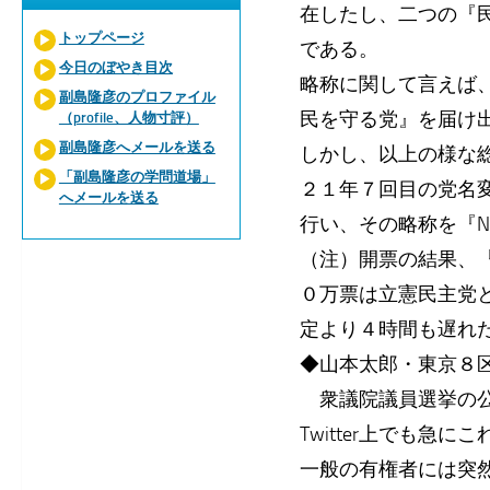
在したし、二つの『
トップページ
である。
今日のぼやき目次
略称に関して言えば
副島隆彦のプロファイル
民を守る党』を届け
（profile、人物寸評）
副島隆彦へメールを送る
しかし、以上の様な
「副島隆彦の学問道場」
２１年７回目の党名
へメールを送る
行い、その略称を『N
（注）開票の結果、
０万票は立憲民主党
定より４時間も遅れ
◆山本太郎・東京８
衆議院議員選挙の公
Twitter上でも急
一般の有権者には突