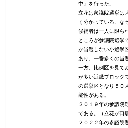
中』を行った。
立花は衆議院選挙は
く分かっている。な
候補者は一人に限ら
ところが参議院選挙
か当選しない小選挙
あり、一番多くの当
一方、比例区を見て
が多い近畿ブロック
の選挙区となり５０
能性がある。
２０１９年の参議院
である。（立花が口
２０２２年の参議院