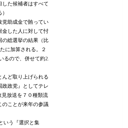
担した候補者はすべて
る）
政党助成金で賄ってい
献金した人に対して忖
回の総選挙の結果（比
が新たに加算される。２
いるので、併せて約2.
とんど取り上げられる
国政政党』としてテレ
政見放送を７０種類流
このことが来年の参議
という『選択と集