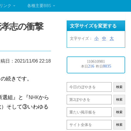
リンク
各種主要BBS
花孝志の衝撃
文字サイズを変更する
小
中
大
文字サイズ：
稿日：2021/11/06 22:18
）の続きです。
検索
選組』と『NHKから
検索
党）そして③いわゆる
検索
検索