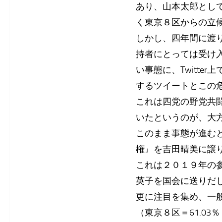
あり、山本太郎とし
く東京８区からの立
しかし、四年間に渡
持者にとっては受け
い事態に、Twitt
するツイートとこの
これは四党の野党共
いたというのが、大
このまま事態が進む
権』を吉田晴美に譲
これは２０１９年の
英子を国会に送りだ
更に注目を集め、一
（東京８区＝61.0