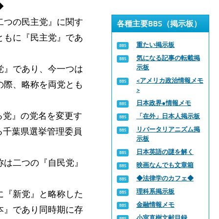
◆
『二つの民主党』に関す
各種主要BBS（掲示板）
ともに『民主党』であ
重たい掲示板
気になる記事の転載掲
党』であり、今一つは
示板
<アメリカ政治情報メモ
の際、略称を両党とも
>
日本政界●情報メモ
る党』の党名を変更す
「在外」日本人掲示板
リバータリアニズム掲
る千葉県選挙管理委員
示板
。
日本英語の謎を解く
称は二つの『自民党』
映画なんでも文章箱
◆法律学のカフェ◆
理科系掲示板
に『新党』と略称した
金融情報メモ
本』であり同時期に存
小室直樹文献目録