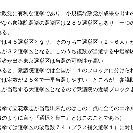
大政党に有利な選挙であり、小規模な政党が成果を出す
ぜなら衆議院選挙の選挙区は２８９選挙区もあり、一つ
れる。
では４５選挙区となり、そのうち中選挙区（２～６人）
区が３２選挙区となる。このうち複数が当選する中選挙
選者が出る東京選挙区は当選の可能性が高い。
みると、衆議院選挙では全国が１１のブロックに分けら
では定数が２８名で一番当選しやすい。ところが、参議
人が当選する大選挙区となるので衆議院の近畿ブロック
選挙で立花孝志が当選出来たのはこの１点に全てのエネ
癖のように言う『選択と集中』とはこのことである）
選挙では選挙区の改選数７４（プラス補欠選挙１）に対