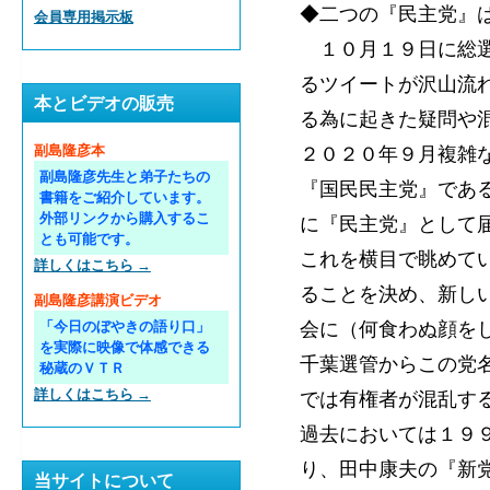
◆二つの『民主党』
会員専用掲示板
１０月１９日に総選挙
るツイートが沢山流
本とビデオの販売
る為に起きた疑問や
２０２０年９月複雑
副島隆彦本
副島隆彦先生と弟子たちの
『国民民主党』であ
書籍をご紹介しています。
外部リンクから購入するこ
に『民主党』として
とも可能です。
これを横目で眺めて
詳しくはこちら →
ることを決め、新し
副島隆彦講演ビデオ
会に（何食わぬ顔を
「今日のぼやきの語り口」
を実際に映像で体感できる
千葉選管からこの党
秘蔵のＶＴＲ
詳しくはこちら →
では有権者が混乱す
過去においては１９
り、田中康夫の『新
当サイトについて