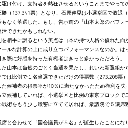
に駆け付け、支持者を熱狂させるということまでやって
（137,341票）となり、石原伸晃は小選挙区で敗退（1
活もなく落選した。もし、告示前の『山本太郎のパフォ
復活できたかもしれない。
利を相手に譲るという美点は山本の持つ人格の優れた面
クールな計算の上に成り立つパフォーマンスなのか。は
引き際に好感を持った有権者はきっと多かっただろう。
した山本は当然のごとく当選を果たし、れいわ新選組か
では比例で１名当選できただけの得票数（273,208票
した候補者の得票率が10％に満たなかったため権利を失
ら立候補していれば、小選挙区と比例の東京ブロックで
の戦術をもう少し緻密に立てて居れば、衆議院で５議席
議席と合わせて『国会議員が５名』が誕生したことにな