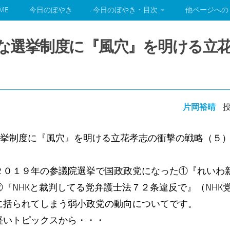
ME
今日のぼやき
今日のぼやき・目次
他ページへの
不公平な選挙制度に『風穴』を明ける立
片岡裕晴
投
な選挙制度に『風穴』を明ける立花孝志の衝撃の戦略（５
０１９年の参議院選挙で国政政党になった①『れいわ新
『NHKと裁判してる党弁護士法７２条違反で』（NHK
に括られてしまう弱小政党の動向についてです。
軽いトピックスから・・・