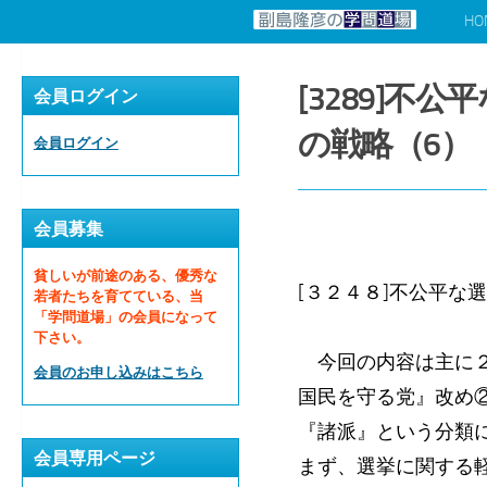
HO
コンテンツへスキップ
[3289]
会員ログイン
の戦略（6）
会員ログイン
会員募集
貧しいが前途のある、優秀な
[３２４８]不公平
若者たちを育てている、当
「学問道場」の会員になって
下さい。
今回の内容は主に２
会員のお申し込みはこちら
国民を守る党』改め②
『諸派』という分類
会員専用ページ
まず、選挙に関する