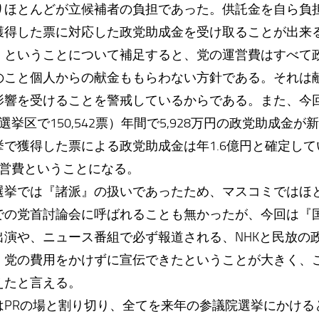
りほとんどが立候補者の負担であった。供託金を自ら負
獲得した票に対応した政党助成金を受け取ることが出来
 ということについて補足すると、党の運営費はすべて
のこと個人からの献金ももらわない方針である。それは
影響を受けることを警戒しているからである。また、今
、小選挙区で150,542票）年間で5,928万円の政党助成金
で獲得した票による政党助成金は年1.6億円と確定して
運営費ということになる。
選挙では『諸派』の扱いであったため、マスコミではほ
での党首討論会に呼ばれることも無かったが、今回は『
出演や、ニュース番組で必ず報道される、NHKと民放の
、党の費用をかけずに宣伝できたということが大きく、
えたと言える。
はPRの場と割り切り、全てを来年の参議院選挙にかける