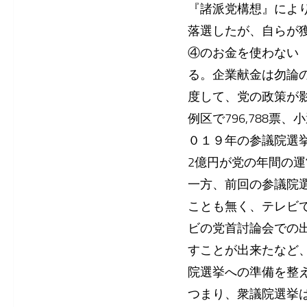
『諸派党構想』によ
落選したが、自らが
④のお金を使わない
る。企業献金は勿論
度して、党の政策が
例区で796,788票
０１９年の参議院選挙
2億円が党の年間の
一方、前回の参議院
ことも無く、テレビ
ビの党首討論会での
すことが出来たなど
院選挙への準備を整
つまり、衆議院選挙