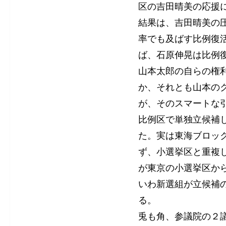
区の吉田晴美の応援
結果は、吉田晴美の圧勝
率でも及ばす比例復
ば、石原伸晃は比例
山本太郎の自らの権
か、それとも山本の
が、そのスマートな
比例区で単独立候補
た。実は東海ブロック
ず、小選挙区と重複
が東京の小選挙区か
いわ新選組が立候補
る。
兎も角、参議院の２