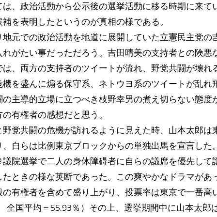
ては、政治活動から公示後の選挙活動に移る時期に来て
候補を表明したというのが真相の様である。
り地元での政治活動を地道に展開していた立憲民主党の
入れがたい事だっただろう。吉田晴美の支持者との険悪
er上では、両方の支持者のツイートが流れ、野党共闘が壊
危機を盛んに煽る保守系、ネトウヨ系のツイートが乱れ
闘の主導的立場に立つべき枝野幸男の煮え切らない態度
方の有権者の感想だと思う。
と野党共闘の危機が訪れるように見えた時、山本太郎は
り、自らは比例東京ブロックからの単独出馬を宣言した
参議院選挙で二人の身体障碍者に自らの議席を優先して
したときの様な英断であった。この爽やかなドラマがあ
般の有権者を含めて盛り上がり、投票率は東京で一番高
3％ 全国平均＝55.93％）その上、選挙期間中に山本太