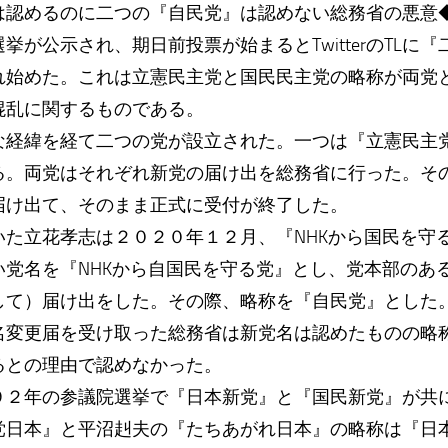
は認めるのに二つの『自民党』は認めない総務省の悪意
が公示され、期日前投票が始まるとTwitterのTLに
れ始めた。これは立憲民主党と国民民主党の略称が両党
混乱に関するものである。
な経緯を経て二つの党が設立された。一つは『立憲民主
る。両党はそれぞれ新党の届け出を総務省に行った。そ
届け出て、そのまま正式に受付が終了した。
いた立花孝志は２０２０年１２月、『NHKから国民を守
い党名を『NHKから自国民を守る党』とし、党本部のあ
して）届け出をした。その際、略称を『自民党』とした
名変更届を受け取った総務省は新党名は認めたものの略
るとの理由で認めなかった。
９２年の参議院選挙で『日本新党』と『国民新党』が共
党日本』と平沼赳夫の『たちあがれ日本』の略称は『日