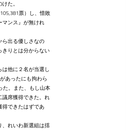
のけた。
05,381票）し、惜敗
ーマンス』が無けれ
から出る優しさなの
っきりとは分からない
らは他に２名が当選し
）があったにも拘わら
った。また、もし山本
二議席獲得できた。れ
獲得できたはずであ
り、れいわ新選組は揺