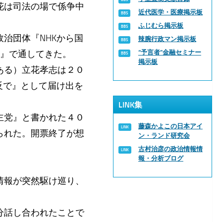
花は司法の場で係争中
近代医学・医療掲示板
ふじむら掲示板
治団体『NHKから国
辣腕行政マン掲示板
党』で通してきた。
“予言者”金融セミナー
掲示板
ある）立花孝志は２０
反で』として届け出を
LINK集
主党』と書かれた４０
藤森かよこの日本アイ
られた。開票終了が想
ン・ランド研究会
古村治彦の政治情報情
報・分析ブログ
情報が突然駆け巡り、
分話し合われたことで