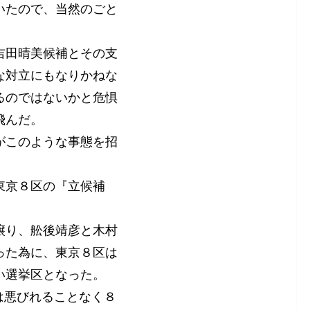
いたので、当然のごと
吉田晴美候補とその支
な対立にもなりかねな
れるのではないかと危惧
飛んだ。
がこのような事態を招
東京８区の『立候補
。
譲り、舩後靖彦と木村
った為に、東京８区は
い選挙区となった。
郎は悪びれることなく８