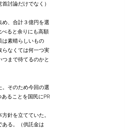
党首討論だけでなく）
集め、合計３億円を選
比べると余りにも高額
策は素晴らしいもの
取らなくては何一つ実
いつまで待てるのかと
た。そのため今回の選
あることを国民にPR
本方針を立てていた。
である。（供託金は