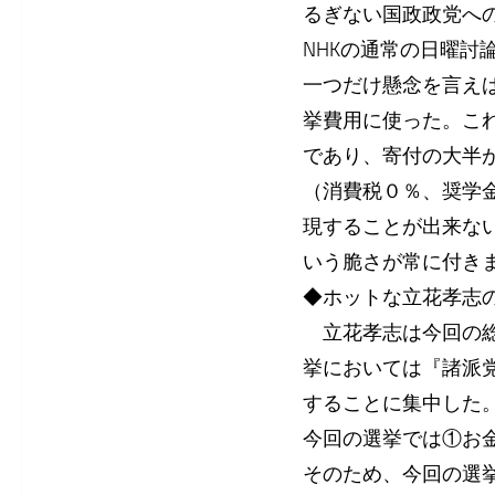
るぎない国政政党へ
NHKの通常の日曜討
一つだけ懸念を言え
挙費用に使った。こ
であり、寄付の大半
（消費税０％、奨学
現することが出来な
いう脆さが常に付き
◆ホットな立花孝志
立花孝志は今回の総
挙においては『諸派党
することに集中した
今回の選挙では①お
そのため、今回の選