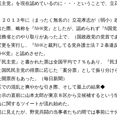
民主党』を現在認めているのに・・・ということで、立
、２０１３年に（まったく無名の）立花孝志が（弱小）政
出た際、略称を『NHK党』としたが、認められず『N国
総務省とのやり取りがあった上で、（国政政党の党首で
変更を実行し、『NHKと裁判してる党弁護士法７２条違
HK党』と認めさせた。
『民主党』と書かれた票は全国平均で７％もあり、『民
と国民民主党の得票に応じた「案分票」として振り分け
た開票所もあった。（毎日新聞）
区での混乱と爽やかな引き際、そして最上の結果◆
示の直前に山本太郎が東京８区から立候補するという
にこれに関するツイートが流れ始めた。
然に見えたが、野党共闘の当事者たちの間では事前に十