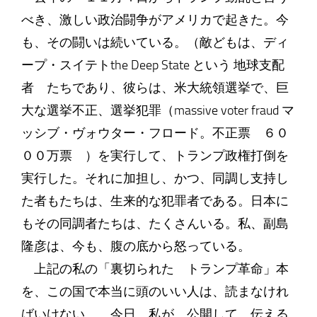
べき、激しい政治闘争がアメリカで起きた。今
も、その闘いは続いている。（敵どもは、ディ
ープ・スイテトthe Deep State という 地球支配
者 たちであり、彼らは、米大統領選挙で、巨
大な選挙不正、選挙犯罪（massive voter fraud マ
ッシブ・ヴォウター・フロード。不正票 ６０
００万票 ）を実行して、トランプ政権打倒を
実行した。それに加担し、かつ、同調し支持し
た者もたちは、生来的な犯罪者である。日本に
もその同調者たちは、たくさんいる。私、副島
隆彦は、今も、腹の底から怒っている。
上記の私の「裏切られた トランプ革命」本
を、この国で本当に頭のいい人は、読まなけれ
ばいけない。 今日、私が、公開して、伝える