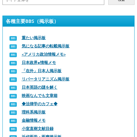
各種主要BBS（掲示板）
重たい掲示板
気になる記事の転載掲示板
<アメリカ政治情報メモ>
日本政界●情報メモ
「在外」日本人掲示板
リバータリアニズム掲示板
日本英語の謎を解く
映画なんでも文章箱
◆法律学のカフェ◆
理科系掲示板
金融情報メモ
小室直樹文献目録
近代医学・医療掲示板