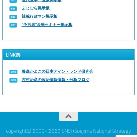
ふじむら掲示板
辣腕行政マン掲示板
“予言者”金融セミナー掲示板
LINK集
藤森かよこの日本アイン・ランド研究会
古村治彦の政治情報情報・分析ブログ
copyright(c) 2000- 2026 SNSI (Soejima National Strategy