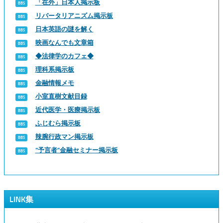
「在外」日本人掲示板
リバータリアニズム掲示板
日本英語の謎を解く
映画なんでも文章箱
◆法律学のカフェ◆
理科系掲示板
金融情報メモ
小室直樹文献目録
近代医学・医療掲示板
ふじむら掲示板
辣腕行政マン掲示板
“予言者”金融セミナー掲示板
LINK集