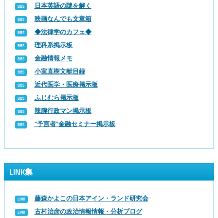
日本英語の謎を解く
映画なんでも文章箱
◆法律学のカフェ◆
理科系掲示板
金融情報メモ
小室直樹文献目録
近代医学・医療掲示板
ふじむら掲示板
辣腕行政マン掲示板
“予言者”金融セミナー掲示板
LINK集
藤森かよこの日本アイン・ランド研究会
古村治彦の政治情報情報・分析ブログ