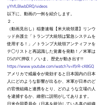
yYhfLBIwbDRQ/videos
以下に、動画の一例を紹介します。
２．
（動画見出し）稲妻速報【米大統領選】リンウ
ッド弁護士「トランプ大統領は緊急システムを
使用する！」／トランプ大統領アンティファを
テ◯リストと再認識した覚書を発動！／米軍は
DSのPC押収！／いま、歴史が動き出す!!!
https://www.youtube.com/watch?v=IfJrR-cK8GQ
アメリカで戒厳令が発効すると日本国内の日本
人にどのような影響が出るか、米軍が日本のど
の官僚組織と連携をとり、どのような立場の人
を逮捕するか、緻密に説明がしてあります。
日米合同委員会（日本を統治している真の組織