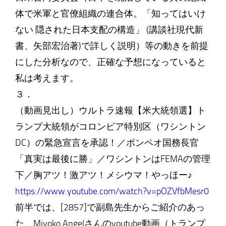
体で米軍と官僚組織の連合体。「知ってはいけ
ない 隠された日本支配の構造」 (講談社現代新
書、矢部宏治著)で詳しく説明）等の動きを前提
にした分析なので、正確な予想になっていると
私は考えます。
３．
（動画見出し）ウルトラ速報【米大統領選】ト
ランプ大統領がコロンビア特別区（ワシントン
DC）の緊急宣言を承認！／ポンペオ国務長官
「真実は最後に勝」／ワシントンはFEMAの管理
下／胸アツ！激アツ！メシウマ！やっほー♪
https://www.youtube.com/watch?v=pOZVfbMesr0
前半では、[2857]で副島先生からご紹介のあっ
た、Miyoko Angelさんのyoutube動画（トランプ