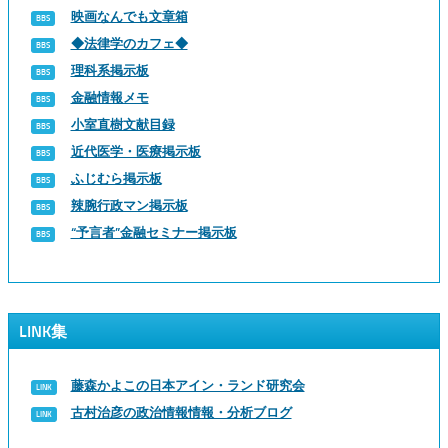
映画なんでも文章箱
◆法律学のカフェ◆
理科系掲示板
金融情報メモ
小室直樹文献目録
近代医学・医療掲示板
ふじむら掲示板
辣腕行政マン掲示板
“予言者”金融セミナー掲示板
LINK集
藤森かよこの日本アイン・ランド研究会
古村治彦の政治情報情報・分析ブログ