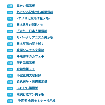
重たい掲示板
気になる記事の転載掲示板
<アメリカ政治情報メモ>
日本政界●情報メモ
「在外」日本人掲示板
リバータリアニズム掲示板
日本英語の謎を解く
映画なんでも文章箱
◆法律学のカフェ◆
理科系掲示板
金融情報メモ
小室直樹文献目録
近代医学・医療掲示板
ふじむら掲示板
辣腕行政マン掲示板
“予言者”金融セミナー掲示板