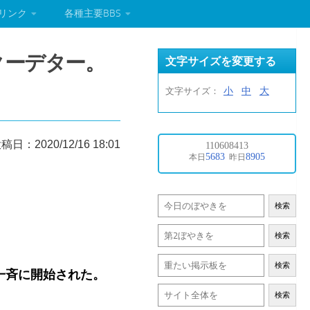
リンク
各種主要BBS
クーデター。
文字サイズを変更する
小
中
大
文字サイズ：
稿日：2020/12/16 18:01
。
検索
検索
検索
一斉に開始された。
検索