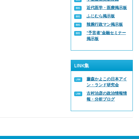
近代医学・医療掲示板
ふじむら掲示板
辣腕行政マン掲示板
“予言者”金融セミナー
掲示板
LINK集
藤森かよこの日本アイ
ン・ランド研究会
古村治彦の政治情報情
報・分析ブログ