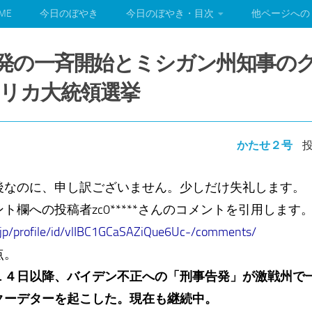
ME
今日のぼやき
今日のぼやき・目次
他ページへの
刑事告発の一斉開始とミシガン州知事の
リカ大統領選挙
かたせ２号
投
後なのに、申し訳ございません。少しだけ失礼します。
ト欄への投稿者zc0*****さんのコメントを引用します
.jp/profile/id/vlIBC1GCaSAZiQue6Uc-/comments/
点。
１４日以降、バイデン不正への「刑事告発」が激戦州で
クーデターを起こした。現在も継続中。