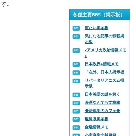
ます。
各種主要BBS（掲示板）
重たい掲示板
気になる記事の転載掲
示板
<アメリカ政治情報メモ
>
日本政界●情報メモ
「在外」日本人掲示板
リバータリアニズム掲
示板
日本英語の謎を解く
映画なんでも文章箱
◆法律学のカフェ◆
理科系掲示板
金融情報メモ
小室直樹文献目録