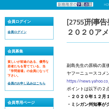
HO
コンテンツへスキップ
[2755]
会員ログイン
２０２０アメ
会員ログイン
会員募集
貧しいが前途のある、優秀な
副島先生の原稿の直
若者たちを育てている、当
「学問道場」の会員になって
ヤフーニュースコメン
下さい。
https://news.yahoo.co
会員のお申し込みはこちら
ポイントは以下の２
・２０２０年１２月
会員専用ページ
・ミシガン州知事が