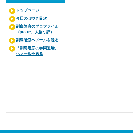
トップページ
今日のぼやき目次
副島隆彦のプロファイル
（profile、人物寸評）
副島隆彦へメールを送る
「副島隆彦の学問道場」
へメールを送る