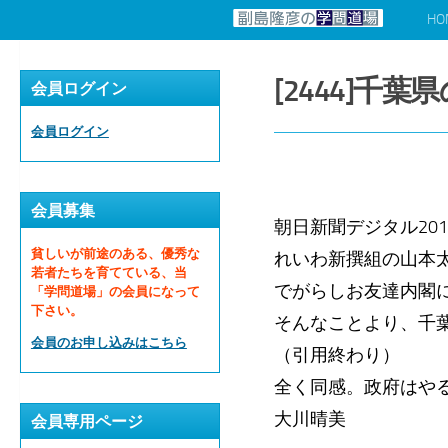
HO
コンテンツへスキップ
[2444]千
会員ログイン
会員ログイン
会員募集
朝日新聞デジタル2019
貧しいが前途のある、優秀な
れいわ新撰組の山本
若者たちを育てている、当
でがらしお友達内閣
「学問道場」の会員になって
下さい。
そんなことより、千
会員のお申し込みはこちら
（引用終わり）
全く同感。政府はや
大川晴美
会員専用ページ