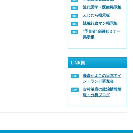
近代医学・医療掲示板
ふじむら掲示板
辣腕行政マン掲示板
“予言者”金融セミナー
掲示板
LINK集
藤森かよこの日本アイ
ン・ランド研究会
古村治彦の政治情報情
報・分析ブログ