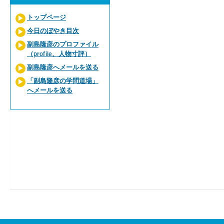
トップページ
今日のぼやき目次
副島隆彦のプロファイル
（profile、人物寸評）
副島隆彦へメールを送る
「副島隆彦の学問道場」
へメールを送る