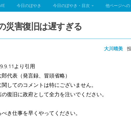
ME
今日のぼやき
今日のぼやき・目次
他ページへの
葉県の災害復旧は遅すぎる
大川晴美
投
.9.11より引用
太郎代表（発言録、冒頭省略）
に関してのコメントは特にございません。
葉の復旧に政府として全力を注いでください。
るべき仕事を早くやってください。