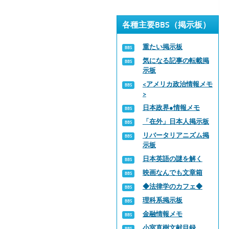
各種主要BBS（掲示板）
重たい掲示板
気になる記事の転載掲
示板
<アメリカ政治情報メモ
>
日本政界●情報メモ
「在外」日本人掲示板
リバータリアニズム掲
示板
日本英語の謎を解く
映画なんでも文章箱
◆法律学のカフェ◆
理科系掲示板
金融情報メモ
小室直樹文献目録