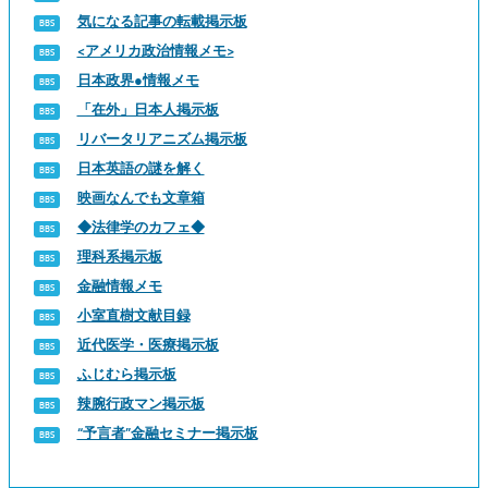
気になる記事の転載掲示板
<アメリカ政治情報メモ>
日本政界●情報メモ
「在外」日本人掲示板
リバータリアニズム掲示板
日本英語の謎を解く
映画なんでも文章箱
◆法律学のカフェ◆
理科系掲示板
金融情報メモ
小室直樹文献目録
近代医学・医療掲示板
ふじむら掲示板
辣腕行政マン掲示板
“予言者”金融セミナー掲示板