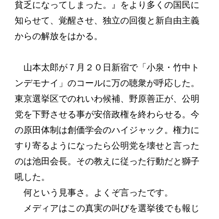
貧乏になってしまった。』をより多くの国民に
知らせて、覚醒させ、独立の回復と新自由主義
からの解放をはかる。
山本太郎が７月２０日新宿で「小泉・竹中ト
ンデモナイ」のコールに万の聴衆が呼応した。
東京選挙区でのれいわ候補、野原善正が、公明
党を下野させる事が安倍政権を終わらせる。今
の原田体制は創価学会のハイジャック。権力に
すり寄るようになったら公明党を壊せと言った
のは池田会長。その教えに従った行動だと獅子
吼した。
何という見事さ。よくぞ言ったです。
メディアはこの真実の叫びを選挙後でも報じ