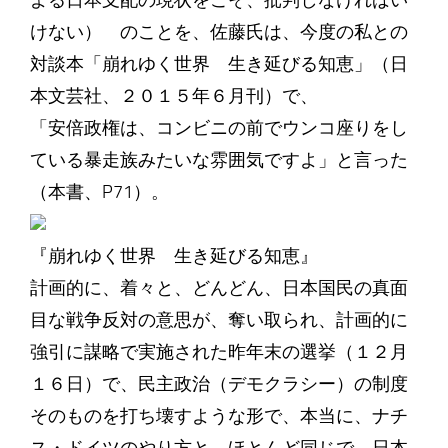
よる日本支配の現状をこそ、批判しなければい
けない） のことを、佐藤氏は、今度の私との
対談本「崩れゆく世界 生き延びる知恵」（日
本文芸社、２０１５年６月刊）で、
「安倍政権は、コンビニの前でウンコ座りをし
ている暴走族みたいな雰囲気ですよ」と言った
（本書、P71）。
『崩れゆく世界 生き延びる知恵』
計画的に、着々と、どんどん、日本国民の真面
目な戦争反対の意思が、奪い取られ、計画的に
強引に謀略で実施された昨年末の選挙（１２月
１６日）で、民主政治（デモクラシー）の制度
そのものを打ち壊すような形で、本当に、ナチ