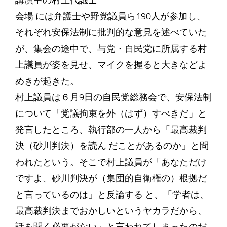
講演中の村上代議士
会場 には弁護士や野党議員ら190人が参加し、
それぞれ安保法制に批判的な意見を述べていた
が、集会の途中で、与党・自民党に所属する村
上議員が姿を見せ、マイクを握ると大きなどよ
めきが起きた。
村上議員は６月9日の自民党総務会で、安保法制
について「党議拘束を外（はず）すべきだ」と
発言したところ、執行部の一人から「最高裁判
決（砂川判決）を読ん だことがあるのか」と問
われたという。そこで村上議員が「あなただけ
ですよ、砂川判決が（集団的自衛権の）根拠だ
と言っているのは」と反論する と、「学者は、
最高裁判決までおかしいというヤカラだから、