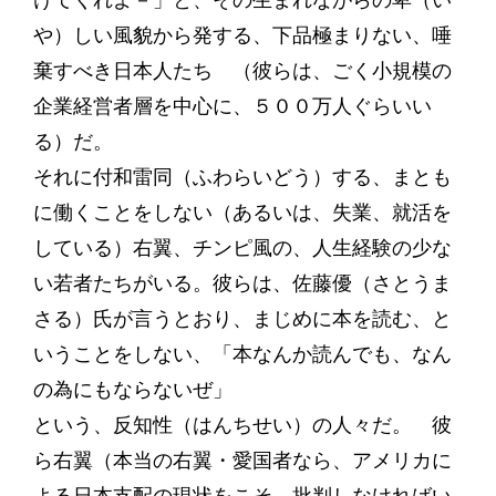
けてくれよ－」と、その生まれながらの卑（い
や）しい風貌から発する、下品極まりない、唾
棄すべき日本人たち （彼らは、ごく小規模の
企業経営者層を中心に、５００万人ぐらいい
る）だ。
それに付和雷同（ふわらいどう）する、まとも
に働くことをしない（あるいは、失業、就活を
している）右翼、チンピ風の、人生経験の少な
い若者たちがいる。彼らは、佐藤優（さとうま
さる）氏が言うとおり、まじめに本を読む、と
いうことをしない、「本なんか読んでも、なん
の為にもならないぜ」
という、反知性（はんちせい）の人々だ。 彼
ら右翼（本当の右翼・愛国者なら、アメリカに