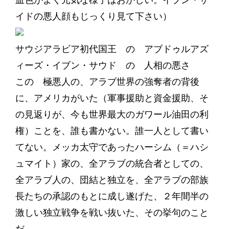
血色がよく元気な様子はおかしい。イブン・サ
イドの悪人顔もじっくり見て下さい）
サウジアラビア初代国王 の アブドゥルアズ
ィーズ・イブン・サウド の 人相の悪さ
この 極悪人の、アラブ世界の強奪者の背後
に、アメリカがいた（軍事援助と資金援助、そ
の見返りが、今も世界最大のガワール油田の利
権）ことを、誰も書かない。誰一人として書い
てない。メッカ太守であったハーシム（＝ハシ
ュマイト）家の、全アラブの統合者としての、
全アラブ人の、団結と独立を、全アラブの部族
長たちの承認のもとに成し遂げた、２年間半の
激しい独立戦争を戦い抜いた、その挙句のこと