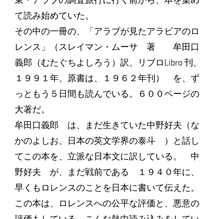
東・アラブの調査旅行に行く前から、本を集め
て読み始めていた。
その中の一冊の、「アラブが見たアラビアのロ
レンス」（スレイマン・ムーサ 著 牟田口
義郎（むたぐちよしろう）訳、リブロLibro 刊、
１９９１年、原書は、１９６２年刊） を、ず
っともう５日間も読んでいる。６００ページの
大著だ。
牟田口義郎 は、まだ生きていた中野好夫（な
かのよしお、日本の英文学界の泰斗 ）と話し
てこの本を、立派な日本文に訳している。 中
野好夫 が、まだ戦前である １９４０年に、
早くもロレンスのことを日本に書いて伝えた。
この本は、ロレンスへの公平な評価と、悪意の