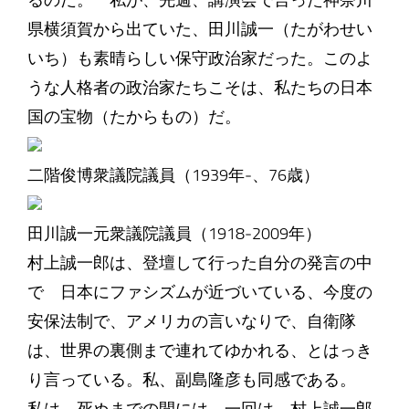
るのだ。 私が、先週、講演会で言った神奈川
県横須賀から出ていた、田川誠一（たがわせい
いち）も素晴らしい保守政治家だった。このよ
うな人格者の政治家たちこそは、私たちの日本
国の宝物（たからもの）だ。
二階俊博衆議院議員（1939年‐、76歳）
田川誠一元衆議院議員（1918‐2009年）
村上誠一郎は、登壇して行った自分の発言の中
で 日本にファシズムが近づいている、今度の
安保法制で、アメリカの言いなりで、自衛隊
は、世界の裏側まで連れてゆかれる、とはっき
り言っている。私、副島隆彦も同感である。