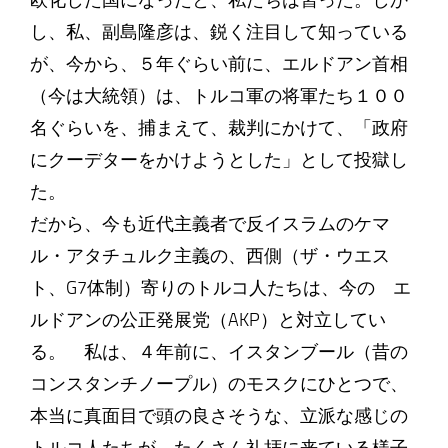
欧化した国になったと、私たちは習った。しか
し、私、副島隆彦は、鋭く注目して知っている
が、今から、５年ぐらい前に、エルドアン首相
（今は大統領）は、トルコ軍の将軍たち１００
名ぐらいを、捕まえて、裁判にかけて、「政府
にクーデターをかけようとした」として投獄し
た。
だから、今も近代主義者で反イスラムのケマ
ル・アタチュルク主義の、西側（ザ・ウエス
ト、G7体制）寄りのトルコ人たちは、今の エ
ルドアンの公正発展党（AKP）と対立してい
る。 私は、４年前に、イスタンブール（昔の
コンスタンチノープル）のモスクにひとつで、
本当に真面目で頭の良さそうな、立派な感じの