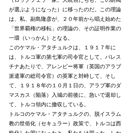
（ロックフェラー家。大統領たちも、この財閥
が選ぶようになった）に移ったのだ。この理論
は、私、副島隆彦が、２０年前から唱え始めた
「世界覇権の移転」の理論の、その証明作業の
一環（いっかん）となる。
このケマル・アタチュルクは、１９１７年に
は、トルコ軍の第七軍の司令官として、パレス
チナあたりで、アレンビー将軍（英国のアラブ
派遣軍の総司令官）の英軍と対峙して、そし
て、１９１８年の１０月１日の、アラブ軍のダ
マスカス（陥落）入城の前後に、急いで退却し
て、トルコ領内に撤収している。
トルコのケマル・アタチュルクの、脱イスラム
教の世俗化（セキュラー）政策で、トルコは西