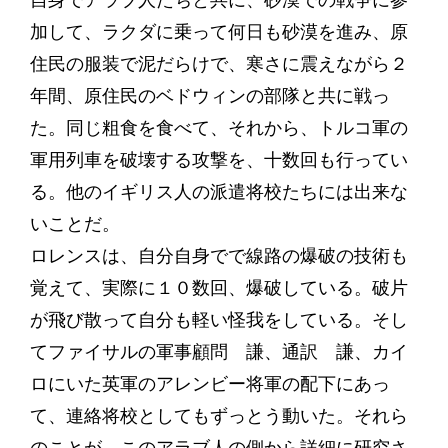
自身でアラブ人たちと共に、砂漠での戦争に参
加して、ラクダに乗って何日も砂漠を進み、原
住民の服装で泥だらけで、寒さに震えながら２
年間、原住民のベドウィンの部隊と共に戦っ
た。同じ粗食を食べて、それから、トルコ軍の
軍用列車を破壊する攻撃を、十数回も行ってい
る。他のイギリス人の派遣将校たちには出来な
いことだ。
ロレンスは、自分自身でで線路の爆破の技術も
覚えて、実際に１０数回、爆破している。破片
が飛び散って自分も軽い怪我をしている。そし
てファイサルの軍事顧問 謙、通訳 謙、カイ
ロにいた英軍のアレンビー将軍の配下にあっ
て、連絡将校としてもずっとう動いた。それら