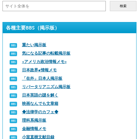
検索
各種主要BBS（掲示板）
重たい掲示板
気になる記事の転載掲示板
<アメリカ政治情報メモ>
日本政界●情報メモ
「在外」日本人掲示板
リバータリアニズム掲示板
日本英語の謎を解く
映画なんでも文章箱
◆法律学のカフェ◆
理科系掲示板
金融情報メモ
小室直樹文献目録