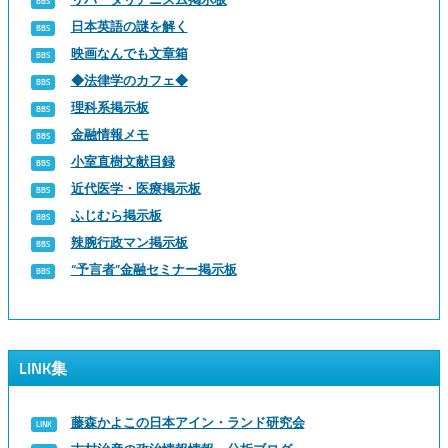
日本英語の謎を解く
映画なんでも文章箱
◆法律学のカフェ◆
理科系掲示板
金融情報メモ
小室直樹文献目録
近代医学・医療掲示板
ふじむら掲示板
辣腕行政マン掲示板
“予言者”金融セミナー掲示板
LINK集
藤森かよこの日本アイン・ランド研究会