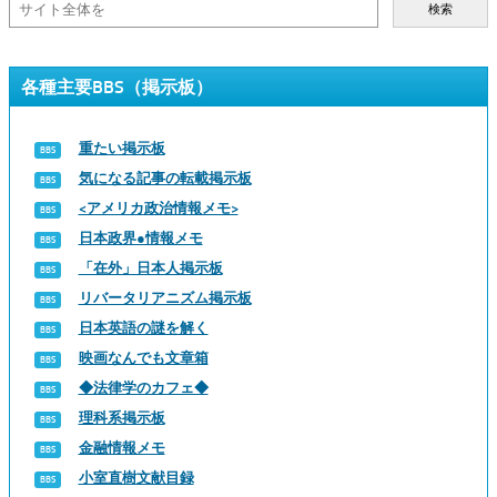
検索
各種主要BBS（掲示板）
重たい掲示板
気になる記事の転載掲示板
<アメリカ政治情報メモ>
日本政界●情報メモ
「在外」日本人掲示板
リバータリアニズム掲示板
日本英語の謎を解く
映画なんでも文章箱
◆法律学のカフェ◆
理科系掲示板
金融情報メモ
小室直樹文献目録