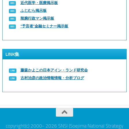
近代医学・医療掲示板
ふじむら掲示板
辣腕行政マン掲示板
“予言者”金融セミナー掲示板
LINK集
藤森かよこの日本アイン・ランド研究会
古村治彦の政治情報情報・分析ブログ
copyright(c) 2000- 2026 SNSI (Soejima National Strategy