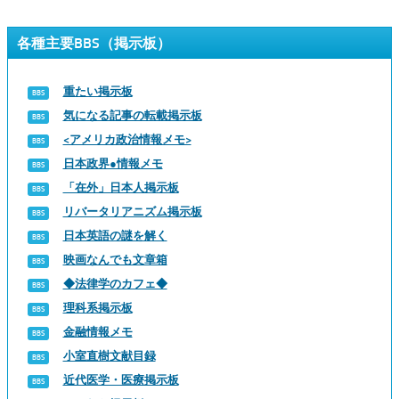
各種主要BBS（掲示板）
重たい掲示板
気になる記事の転載掲示板
<アメリカ政治情報メモ>
日本政界●情報メモ
「在外」日本人掲示板
リバータリアニズム掲示板
日本英語の謎を解く
映画なんでも文章箱
◆法律学のカフェ◆
理科系掲示板
金融情報メモ
小室直樹文献目録
近代医学・医療掲示板