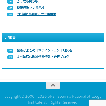
ふじむら掲示板
辣腕行政マン掲示板
“予言者”金融セミナー掲示板
LINK集
藤森かよこの日本アイン・ランド研究会
古村治彦の政治情報情報・分析ブログ
copyright(c) 2000- 2026 SNSI (Soejima National Strategy
Institute) All Rights Reserved.