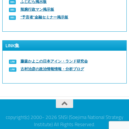
ふじむら掲示板
辣腕行政マン掲示板
“予言者”金融セミナー掲示板
LINK集
藤森かよこの日本アイン・ランド研究会
古村治彦の政治情報情報・分析ブログ
copyright(c) 2000- 2026 SNSI (Soejima National Strategy
Institute) All Rights Reserved.