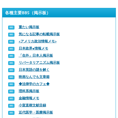
各種主要BBS（掲示板）
重たい掲示板
気になる記事の転載掲示板
<アメリカ政治情報メモ>
日本政界●情報メモ
「在外」日本人掲示板
リバータリアニズム掲示板
日本英語の謎を解く
映画なんでも文章箱
◆法律学のカフェ◆
理科系掲示板
金融情報メモ
小室直樹文献目録
近代医学・医療掲示板