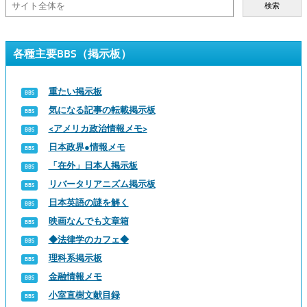
検索
各種主要BBS（掲示板）
重たい掲示板
気になる記事の転載掲示板
<アメリカ政治情報メモ>
日本政界●情報メモ
「在外」日本人掲示板
リバータリアニズム掲示板
日本英語の謎を解く
映画なんでも文章箱
◆法律学のカフェ◆
理科系掲示板
金融情報メモ
小室直樹文献目録