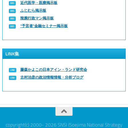
近代医学・医療掲示板
ふじむら掲示板
辣腕行政マン掲示板
“予言者”金融セミナー掲示板
LINK集
藤森かよこの日本アイン・ランド研究会
古村治彦の政治情報情報・分析ブログ
copyright(c) 2000- 2026 SNSI (Soejima National Strategy