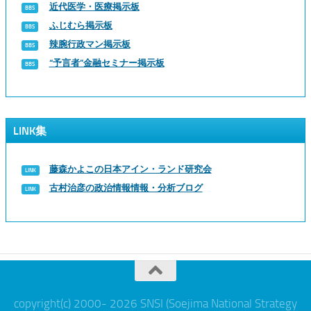
近代医学・医療掲示板
ふじむら掲示板
辣腕行政マン掲示板
“予言者”金融セミナー掲示板
LINK集
藤森かよこの日本アイン・ランド研究会
古村治彦の政治情報情報・分析ブログ
copyright(c) 2000- 2026 SNSI (Soejima National Strategy