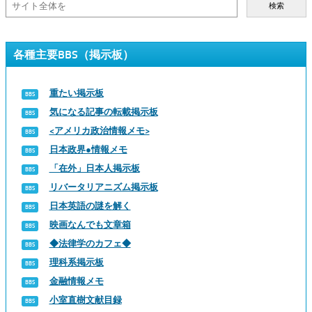
検索
各種主要BBS（掲示板）
重たい掲示板
気になる記事の転載掲示板
<アメリカ政治情報メモ>
日本政界●情報メモ
「在外」日本人掲示板
リバータリアニズム掲示板
日本英語の謎を解く
映画なんでも文章箱
◆法律学のカフェ◆
理科系掲示板
金融情報メモ
小室直樹文献目録