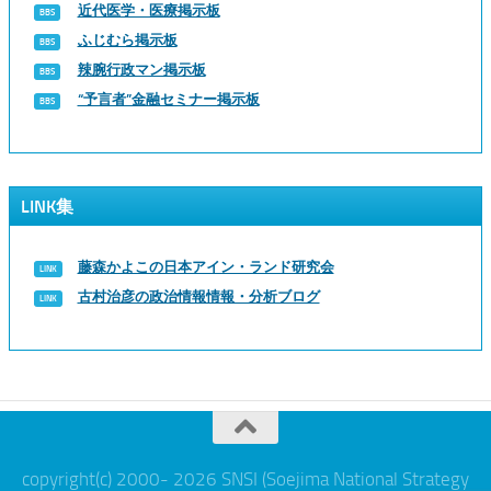
近代医学・医療掲示板
ふじむら掲示板
辣腕行政マン掲示板
“予言者”金融セミナー掲示板
LINK集
藤森かよこの日本アイン・ランド研究会
古村治彦の政治情報情報・分析ブログ
copyright(c) 2000- 2026 SNSI (Soejima National Strategy