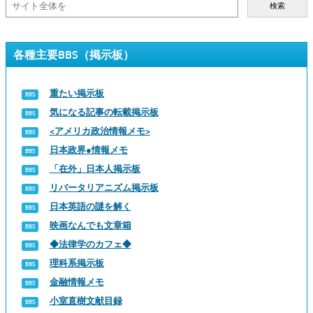
検索
各種主要BBS（掲示板）
重たい掲示板
気になる記事の転載掲示板
<アメリカ政治情報メモ>
日本政界●情報メモ
「在外」日本人掲示板
リバータリアニズム掲示板
日本英語の謎を解く
映画なんでも文章箱
◆法律学のカフェ◆
理科系掲示板
金融情報メモ
小室直樹文献目録