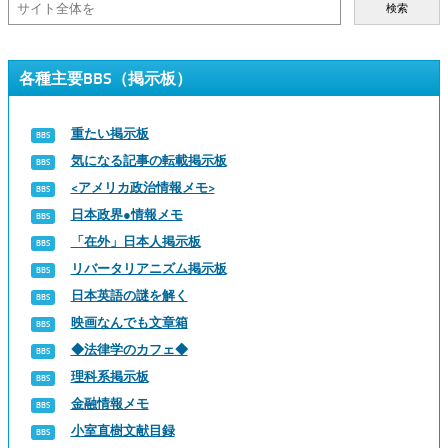
検索
各種主要BBS（掲示板）
重たい掲示板
気になる記事の転載掲示板
<アメリカ政治情報メモ>
日本政界●情報メモ
「在外」日本人掲示板
リバータリアニズム掲示板
日本英語の謎を解く
映画なんでも文章箱
◆法律学のカフェ◆
理科系掲示板
金融情報メモ
小室直樹文献目録