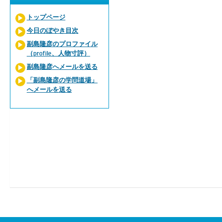
トップページ
今日のぼやき目次
副島隆彦のプロファイル
（profile、人物寸評）
副島隆彦へメールを送る
「副島隆彦の学問道場」
へメールを送る