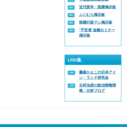
近代医学・医療掲示板
ふじむら掲示板
辣腕行政マン掲示板
“予言者”金融セミナー
掲示板
LINK集
藤森かよこの日本アイ
ン・ランド研究会
古村治彦の政治情報情
報・分析ブログ