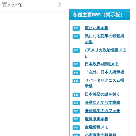
を買えかな
各種主要BBS（掲示板）
重たい掲示板
気になる記事の転載掲
示板
<アメリカ政治情報メモ
>
日本政界●情報メモ
「在外」日本人掲示板
リバータリアニズム掲
示板
日本英語の謎を解く
映画なんでも文章箱
◆法律学のカフェ◆
理科系掲示板
金融情報メモ
小室直樹文献目録