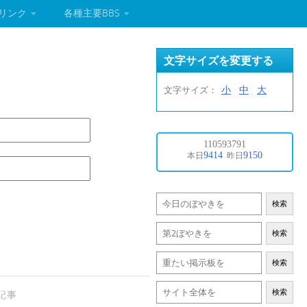
リンク
各種主要BBS
文字サイズを変更する
小
中
大
文字サイズ：
検索
検索
検索
検索
記事