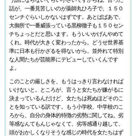
話が、一番見苦しいのが薬師丸ひろ子で、１５０
センチぐらいしかないはずです。あとばばあで、
大御所で一番威張っている黒柳徹子も１５０セン
チちょっとだと思います。もういいかげんやめて
くれ。時代が大きく変わったから。どうせ世界基
準に日本も行かざるを得ないから、並外れて特別
な人間たちが芸能界にデビューしていくんです
よ。
このことの厳しさを、もうはっきり言わなければ
いけないと。ところが、言うと女たちが嫌がるに
決まっているんだけど、女たちは死ぬほどそのこ
とを知っている訳です。もう小学校、中学校のこ
ろから、自分の身体的特徴の劣勢に関してね。劣
等感なんてもんじゃなくて、劣等感通り越して、
頭がおかしくなりそうな感じの時代を女たちはず