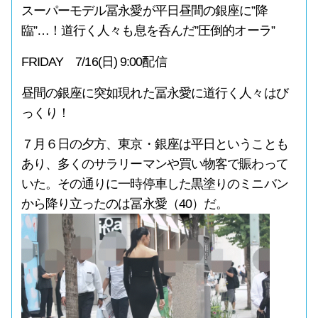
スーパーモデル冨永愛が平日昼間の銀座に”降
臨”…！道行く人々も息を呑んだ”圧倒的オーラ”
FRIDAY 7/16(日) 9:00配信
昼間の銀座に突如現れた冨永愛に道行く人々はび
っくり！
７月６日の夕方、東京・銀座は平日ということも
あり、多くのサラリーマンや買い物客で賑わって
いた。その通りに一時停車した黒塗りのミニバン
から降り立ったのは冨永愛（40）だ。