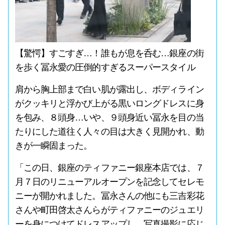
【驚愕】すごすぎ…！誰もが息を呑む…銀座の街
を歩く冨永愛の圧倒的すぎるスーパースタイル
肩から胸上部まで白い肌が露出し、ボディライン
がクッキリと浮かび上がる黒いロングドレスに身
を包み、８頭身…いや、９頭身近い冨永を目の当
たりにした道往く人々の目は大きく見開かれ、動
きが一瞬固まった。
「この日、銀座のティファニー銀座本店では、７
月７日のリニューアルオープンを記念してセレモ
ニーが開かれました。冨永さんの他にも三吉彩花
さんや町田啓太さんらがティファニーのジュエリ
ーを身につけてドレスアップし、写真撮影に応じ