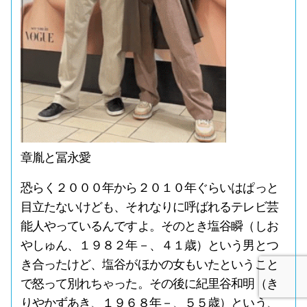
章胤と冨永愛
恐らく２０００年から２０１０年ぐらいはぱっと
目立たないけども、それなりに呼ばれるテレビ芸
能人やっているんですよ。そのとき塩谷瞬（しお
やしゅん、１９８２年－、４１歳）という男とつ
き合ったけど、塩谷がほかの女もいたということ
で怒って別れちゃった。その後に紀里谷和明（き
りやかずあき、１９６８年－、５５歳）という、