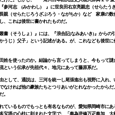
『参河志 (みかわし) 』に世良田右京亮親忠（せらたう
長親（せらたじろうざぶろう・ながちか）など 家康の数
し、これは後世に書かれたものだ。
叢書（そうしょ）』には、『浪合記(なみあいき)』からの
かうじ）父子」という記述がある。が、これなども後世に
田姓を使ったのか。結論から言ってしまうと、今もって謎
流という伝承が先祖代々、地元にあって藤原系だ。
由として、通説は、三河を統一し尾張進出も視野に入れ、
でなければ他の豪族たちとつりあいがとれなかったからだ
だ。
れているものでもっとも有名なものが、愛知県岡崎市にあ
多宝塔の心柱に刻まれた文字で、「奉為逆修万疋奉加 大