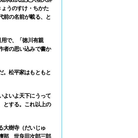
きょうのすけ・ちかた
代前の名前が載る、と
引用で、「徳川有親
作者の思い込みで書か
だ。松平家はもともと
いよいよ天下にうって
、とする。これ以上の
る大樹寺（だいじゅ
檀那 世良田次郎三郎