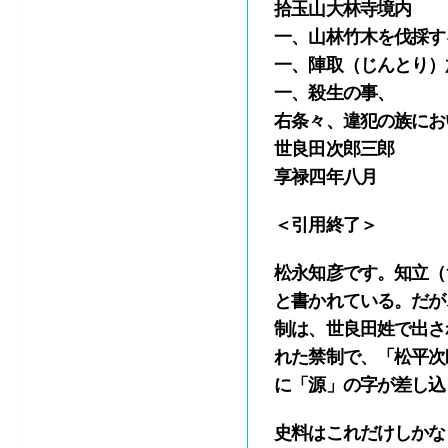
拾玉山大林寺境内
一、山林竹木を伐採す
一、陣取（じんとり）
一、殺生の事、
右条々、違犯の族にお
世良田次郎三郎
享禄四年
＜引用終了＞
松永知彦です。知立（
と書かれている。だが
制は、世良田姓で出さ
れた禁制で、「松平次
に「源」の字が差し込
史料はこれだけしかな