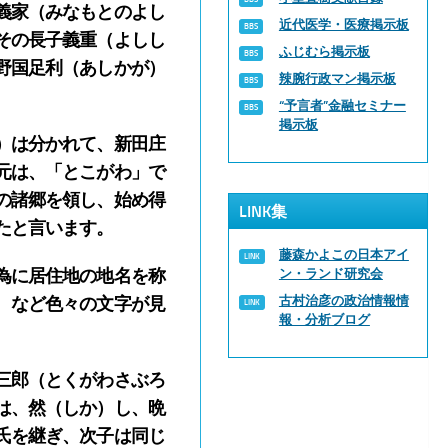
義家（みなもとのよし
近代医学・医療掲示板
その長子義重（よしし
ふじむら掲示板
野国足利（あしかが）
辣腕行政マン掲示板
“予言者”金融セミナー
掲示板
）は分かれて、新田庄
元は、「とこがわ」で
の諸郷を領し、始め得
LINK集
たと言います。
藤森かよこの日本アイ
為に居住地の地名を称
ン・ランド研究会
古村治彦の政治情報情
 など色々の文字が見
報・分析ブログ
三郎（とくがわさぶろ
は、然（しか）し、晩
氏を継ぎ、次子は同じ