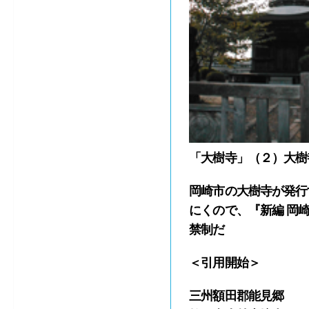
「大樹寺」（２）大樹
岡崎市の大樹寺が発行
にくので、『新編 岡
禁制だ
＜引用開始＞
三州額田郡能見郷