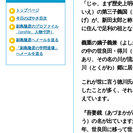
「じゃ、まず歴史上明
トップページ
いえ）の第三子義国（
今日のぼやき目次
げ）が、新田太郎と称
副島隆彦のプロファイル
に住んで足利の祖とな
（profile、人物寸評）
副島隆彦へメールを送る
義重の嫡子義兼（よし
「副島隆彦の学問道場」
の中の世良田・得川（
へメールを送る
あり、その名の川が流
川（とくがわ）郷に居
これが世に言う徳川氏
したことが多く、それ
えています。
『吾妻鏡（あづまかが
う）の名が出ています
年、世良田に移って世