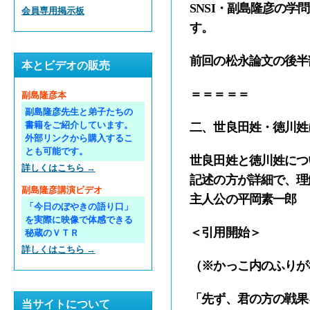
SNSI・副島隆彦の
会員専用掲示板
す。
前回の松永論文の後半
本とビデオの販売
＝＝＝＝＝
副島隆彦本
副島隆彦先生と弟子たちの
書籍をご紹介しています。
二、世良田姓・徳川姓
外部リンクから購入するこ
とも可能です。
世良田姓と徳川姓につ
詳しくはこちら →
記述の方が詳細で、理
副島隆彦講演ビデオ
主人公の平岡素一郎 
「今日のぼやきの語り口」
を実際に映像で体感できる
＜引用開始＞
秘蔵のＶＴＲ
詳しくはこちら →
（※かっこ内のふりが
「先ず、君の方の戦果
当サイトについて