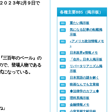
２０２３年2月９日で
各種主要BBS（掲示板）
重たい掲示板
気になる記事の転載掲
示板
<アメリカ政治情報メモ
>
日本政界●情報メモ
『三百年のベール』の
「在外」日本人掲示板
ので、登場人物である
リバータリアニズム掲
示板
式になっている。
日本英語の謎を解く
映画なんでも文章箱
◆法律学のカフェ◆
理科系掲示板
金融情報メモ
ね」
小室直樹文献目録