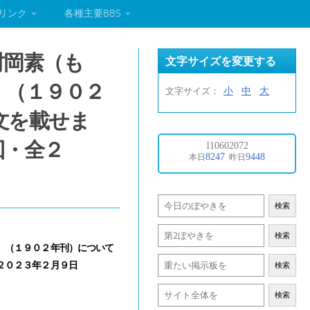
リンク
各種主要BBS
村岡素（も
文字サイズを変更する
』（１９０２
小
中
大
文字サイズ：
文を載せま
回・全２
検索
検索
』（１９０２年刊）について
２０２３年２月９日
検索
検索