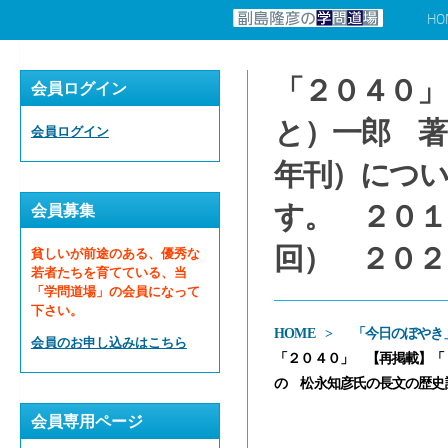
HO
コンテンツへスキップ
「２０４０
会員ログイン
と）一郎 著
会員ログイン
年刊）につい
す。 ２０１
会員募集
回） ２０２
貧しいが前途のある、優秀な
若者たちを育てている、当
「学問道場」の会員になって
下さい。
HOME
「今日のぼやき
会員のお申し込みはこちら
「２０４０」 【再掲載】「
の 松永知彦氏の長文の歴史
会員専用ページ