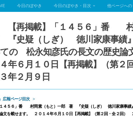
ME
今日のぼやき
今日のぼやき・目次
他ページへの
」 【再掲載】「１４５６」番 
 『史疑（しぎ） 徳川家康事績
ての 松永知彦氏の長文の歴史論
４年６月１０日【再掲載】（第２
３年２月９日
」広報ページ目次
１４５６」番 村岡素（もと）一郎 著 『史疑（しぎ） 徳川家康事績
論文を載せます。 ２０１４年６月１０日【再掲載】（第２回・全２回） 