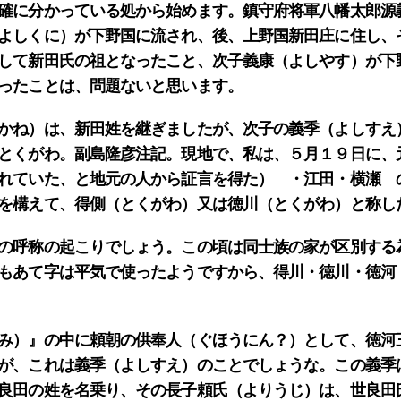
確に分かっている処から始めます。鎮守府将軍八幡太郎源
よしくに）が下野国に流され、後、上野国新田庄に住し、
して新田氏の祖となったこと、次子義康（よしやす）が下
ったことは、問題ないと思います。
かね）は、新田姓を継ぎましたが、次子の義季（よしすえ
とくがわ。副島隆彦注記。現地で、私は、５月１９日に、
れていた、と地元の人から証言を得た） ・江田・横瀬 
を構えて、得側（とくがわ）又は徳川（とくがわ）と称し
の呼称の起こりでしょう。この頃は同士族の家が区別する
もあて字は平気で使ったようですから、得川・徳川・徳河
み）』の中に頼朝の供奉人（ぐほうにん？）として、徳河
が、これは義季（よしすえ）のことでしょうな。この義季
良田の姓を名乗り、その長子頼氏（よりうじ）は、世良田