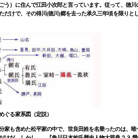
ごう）に住んで江田小次郎と言っています。従って、徳川
ただけで、その得川(徳川)郷を去った承久三年頃を限りと
めぐる家系図（定説）
分家も含めた松平家の中で、世良田姓を名乗ったのは、唯
だけだ。しかし、 『角川日本姓氏歴史人物大辞典２３ 