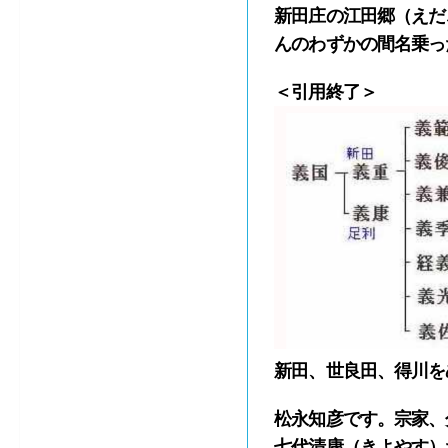
新田庄の江田郷（えだ
んのわずかの間名乗っ
＜引用終了＞
新田、世良田、得川を
松永知彦です。宗家、
七代清康（きよやす）