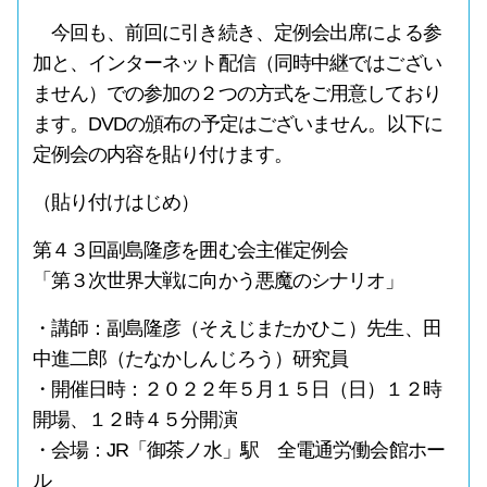
今回も、前回に引き続き、定例会出席による参
加と、インターネット配信（同時中継ではござい
ません）での参加の２つの方式をご用意しており
ます。DVDの頒布の予定はございません。以下に
定例会の内容を貼り付けます。
（貼り付けはじめ）
第４３回副島隆彦を囲む会主催定例会
「第３次世界大戦に向かう悪魔のシナリオ」
・講師：副島隆彦（そえじまたかひこ）先生、田
中進二郎（たなかしんじろう）研究員
・開催日時：２０２２年５月１５日（日）１２時
開場、１２時４５分開演
・会場：JR「御茶ノ水」駅 全電通労働会館ホー
ル