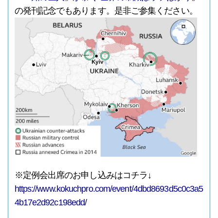
の発刊記念でもあります。是非ご参集ください。
※定例会出席のお申し込みはコチラ↓
https://www.kokuchpro.com/event/4dbd8693d5c0c3a5
4b17e2d92c198edd/