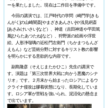
ーを果たしました。現在は二作目を準備中です。
今回の講演では、江戸時代の学問（崎門学[きも
んがく]の山崎闇斎[やまざきあんさい]や浅見絅斎
[あさみけいさい]など）、神道（吉田神道や平田篤
胤[ひらたあつたね]など）、狩野派の絵画や浮世
絵、人形浄瑠璃の近松門左衛門（ちかまつもんざ
えもん）など芸術分野に対するキリスト教の影響
を明らかにする意欲的な内容です。
副島隆彦（そえじまたかひこ）先生の講演で
す。演題は「第三次世界大戦に向かう悪魔のシナ
リオ」です。２月末から始まったロシアによるウ
クライナ侵攻は膠着状態になり、長期化していま
す。ロシア軍が苦戦を強いられ、泥沼化の懸念ま
で出ています。