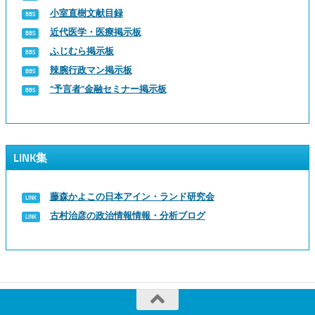
小室直樹文献目録
近代医学・医療掲示板
ふじむら掲示板
辣腕行政マン掲示板
“予言者”金融セミナー掲示板
LINK集
藤森かよこの日本アイン・ランド研究会
古村治彦の政治情報情報・分析ブログ