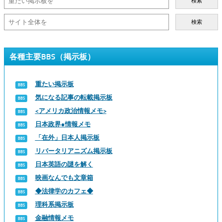
検索
検索
各種主要BBS（掲示板）
重たい掲示板
気になる記事の転載掲示板
<アメリカ政治情報メモ>
日本政界●情報メモ
「在外」日本人掲示板
リバータリアニズム掲示板
日本英語の謎を解く
映画なんでも文章箱
◆法律学のカフェ◆
理科系掲示板
金融情報メモ