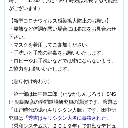
終了 17:00（予定・終了時刻は延長する可能性
がございます）
【新型コロナウイルス感染拡大防止のお願い】
・発熱など体調が悪い場合には参加をお見合わせ
下さい。
・マスクを着用してご参加ください。
・手洗いと手指の消毒をお願いいたします。
・ロビーやお手洗いなどでは密にならないよう、
ご協力をお願いいたします。
（貼り付け終わり）
第一部は田中進二郎（たなかしんじろう）SNS
I・副島隆彦の学問道場研究員の講演です。演題は
「江戸時代の隠れキリシタン人脈」です。田中研
究員は『
秀吉はキリシタン大名に毒殺された
』
（秀和システムズ、２０１９年）で鮮烈なデビュ