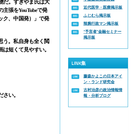
物だ。すぎやま氏は大
近代医学・医療掲示板
をYouTubeで発
ふじむら掲示板
トック、中国発）」で発
辣腕行政マン掲示板
“予言者”金融セミナー
掲示板
と思う。私自身も全く閲
画は短くて見やすい。
LINK集
藤森かよこの日本アイ
ン・ランド研究会
古村治彦の政治情報情
ださい。
報・分析ブログ