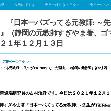
ME
今日のぼやき
今日のぼやき・目次
他ページへの
『日本一バズってる元教師: ～先生がT
由』（静岡の元教師すぎやま著、ゴ
２１年１２月１３日
」広報ページ目次
てる元教師: ～先生がTikTokerになった理由』（静岡の元教師すぎやま
学問道場研究員の古村治彦です。今日は２０２１年１２月１
ぎやま著『日本一バズってる元教師: ～先生がTikToke