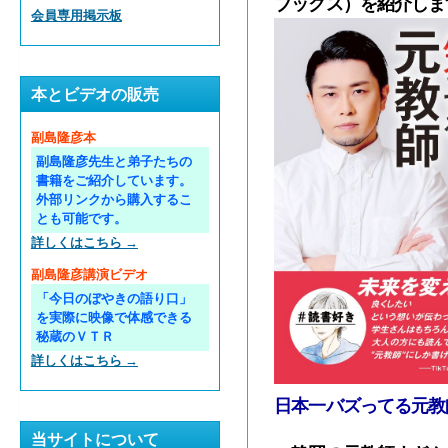
ブックス）を紹介しま
会員専用掲示板
本とビデオの販売
副島隆彦本
副島隆彦先生と弟子たちの
書籍をご紹介しています。
外部リンクから購入するこ
とも可能です。
詳しくはこちら →
副島隆彦講演ビデオ
「今日のぼやきの語り口」
を実際に映像で体感できる
秘蔵のＶＴＲ
詳しくはこちら →
日本一バズってる元教師:
当サイトについて