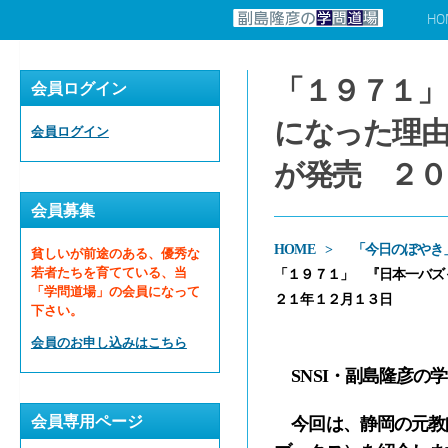
HO
コンテンツへスキップ
「１９７１」 
会員ログイン
になった理
会員ログイン
が発売 ２０
会員募集
HOME
「今日のぼやき
貧しいが前途のある、優秀な
若者たちを育てている、当
「１９７１」 『日本一バズっ
「学問道場」の会員になって
２１年１２月１３日
下さい。
会員のお申し込みはこちら
SNSI・副島隆彦の
会員専用ページ
今回は、静岡の元教師す