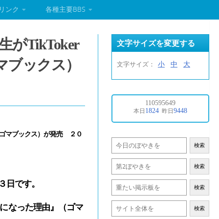
リンク
各種主要BBS
ikToker
文字サイズを変更する
マブックス）
小
中
大
文字サイズ：
著、ゴマブックス）が発売 ２０
検索
検索
３日です。
検索
rになった理由』（ゴマ
検索