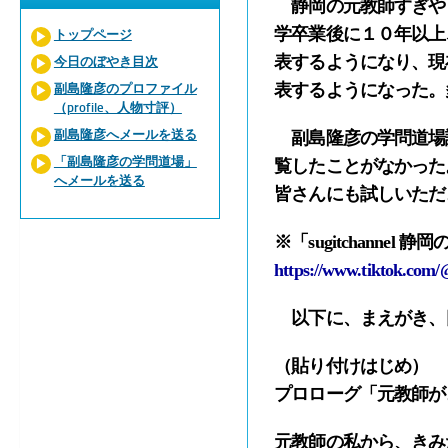
静岡の元教師すぎや
学卒業後に１０年以上
トップページ
表するようになり、現
今日のぼやき目次
表するようになった。多
副島隆彦のプロファイル
（profile、人物寸評）
副島隆彦へメールを送る
副島隆彦の学問道場読
「副島隆彦の学問道場」
覧したことがなかった
へメールを送る
皆さんにも試しいただ
※「sugitchann
https://www.tiktok.com/
以下に、まえがき、
（貼り付けはじめ）
プロローグ「元教師が
元教師の私から、きみ