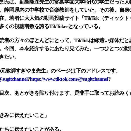
ま氏は、副島隆彦先生の常葉学園大学時代の学生だった人
、静岡県内の中学校で音楽教師をしていた。その後、自身の主張
在、若者に大人気の動画投稿サイト「TikTok（ティック
くの視聴者数を誇るTikTokerとなっている。
者の方々のほとんどにとって、TikTokは縁遠い媒体だ
。今回、本を紹介するにあたり見てみた。一つひとつの動
きたい。
el 静岡の元教師すぎやま先生」のページは下のアドレスです↓
@sugitchannel
?
https://www.tiktok.com/@sugitchannel
?
目次、あとがきを貼り付けます。是非手に取ってお読みく
きみに伝えたいこと」
たちに伝えたいことがある。