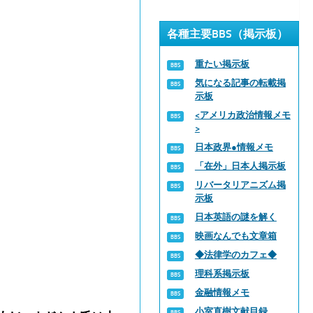
各種主要BBS（掲示板）
重たい掲示板
気になる記事の転載掲
示板
<アメリカ政治情報メモ
>
日本政界●情報メモ
「在外」日本人掲示板
リバータリアニズム掲
示板
日本英語の謎を解く
映画なんでも文章箱
◆法律学のカフェ◆
理科系掲示板
金融情報メモ
小室直樹文献目録