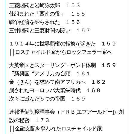
三菱財閥と岩崎弥太郎 １５３
仕組まれた「西南の役」 １５５
戦争経済をやらされた １５６
三井財閥と三菱財閥の闘い １５７
１９１４年に世界覇権の転換が起きた １５９
││ロスチャイルド家からロックフェラー家へ
大英帝国とスターリング・ポンド体制 １５９
〝新興国〞アメリカの台頭 １６１
金（きん）を求めて南アフリカへ １６２
崩されたヨーロッパ大繁栄時代 １６８
次々に滅んだ５つの帝国 １６９
連邦準備制度理事会（ＦＲＢ[エフアールビー]）創
設の秘密 １７３
││金融支配を奪われたロスチャイルド家