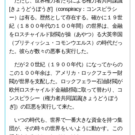
ただし、世界権力者たちによる権力者共同謀議
[きょうどうぼうぎ]（conspiracy：コンスピラシ
ー）は有る。歴然として存在する。確かに１９世
紀（１８００年代の１００年間）の世界は、金融
をロスチャイルド財閥が操（あやつ）る大英帝国
（ブリティッシュ・コモンウエルス）の時代だっ
た。彼らが数々の悪事も実行した。
だが２０世紀（１９００年代）になってからの
この１００年余は、アメリカ・ロックフェラー財
閥が世界を支配した。ロックフェラー石油財閥が
欧州ロスチャイルド金融財閥に取って替わり、コ
ンスピラシー（権力者共同謀議[きょうどうぼう
ぎ]）の巨悪を実行して来た。
いつの時代も、世界で一番大きな資金を持つ集
団が、その時々の世界をいいように動かす。この