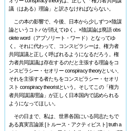
オリー conspiracy theoryは、正しく「権力者共同謀
議（はある）理論」と訳さなければならない。
この本の影響で、今後、日本から少しずつ×陰謀
論というコトバが消えてゆく。×陰謀論は廃語 obs
olete word（アブソリート・ワード）となってゆ
く。それに代わって、コンスピラシーは、権力者
共同謀議と正しく呼ばれるようになるだろう。権
力者共同謀議は存在するのだと主張する理論をコ
ンスピラシー・セオリー conspiracy theoryといい、
それを主張する者たちをコンスピラシー・セオリ
スト conspiracy theoristという。そしてこの「権力
者共同謀議理論」が正しく日本国内で認められる
ようになってほしい。
その日まで、私は、世界各国にいる同志たちで
ある真実言論派 [トルース・アクティビスト] truth a