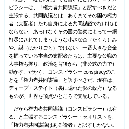
ピラシーは、「権力者共同謀議」と訳すべきだと
主張する。共同謀議とは、あくまでその国の権力
者（支配者）たち自身による共同謀議でなければ
ならない。あっけなくその国の警察によって一網
打尽にされてしまうような小さな企（たくら）み
や、謀（はかりごと）ではない。一番大きな資金
を握っている本当の支配者たちは、主要な公職の
人事権も握り、政治を背後から（非公式の力で）
動かす。だから、コンスピラシー conspiracyのこ
とを「権力者共同謀議」と訳すべきだ。現在は、
ディープ・ステイト（裏に隠れた影の政府）なる
ものが、世界を頂点のところで支配している。
だから権力者共同謀議（コンスピラシー）は有
る、と主張するコンスピラシー・セオリストを、
「権力者共同謀議はある論者」と訳すしかない。