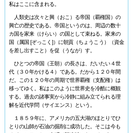
私はここに含まれる。
人類史は次々と興（おこ）る帝国（覇権国）の
興亡の歴史である。帝国というのは、周辺の数十
カ国を家来（けらい）の国として束ねる。家来の
国（属国 [ぞっこく]）に朝貢（ちょうこう）（資金
を差し出すこと）を促（うなが）す。
ひとつの帝国（王朝）の長さは、だいたい４世
代（３０年かける４）である。だから１２０年間
だ。この１２０年の周期で世界覇権（支配権）は
移ってゆく。私はこのように世界史を冷酷に概観
する。過去の諸事実から冷静に組み立てられる理
解を近代学問（サイエンス）という。
１８５９年に、アメリカの五大湖のほとりでひ
とりの山師が石油の掘削に成功した。そこは今も