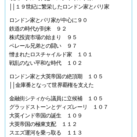
││１９世紀に繁栄したロンドン家とパリ家
ロンドン家とパリ家が中心に９０
鉄道の時代が到来 ９２
株式投資市場の始まり ９５
ペレール兄弟との闘い ９７
憎まれたロスチャイルド家 １０１
戦乱のない平和な時代 １０２
ロンドン家と大英帝国の絶頂期 １０５
││金庫番となって世界覇権を支えた
金融街シティから議員に立候補 １０５
グラッドストーンとディズレーリ １０７
大英インド帝国の誕生 １０９
大英帝国の極東支配 １１２
スエズ運河を乗っ取る １１３