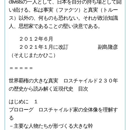
ctivistsの一人として、日本を自分の持ち場として闘
い続ける。私は事実（ファクツ）と真実（トルー
ス）以外の、何ものも恐れない。それが政治知識
人、思想家であることの堅い決意である。
２０１２年６月
２０２１年１月に改訂 副島隆彦
（そえじまたかひこ）
＝＝＝＝＝
世界覇権の大きな真実 ロスチャイルド２３０年
の歴史から読み解く近現代史 目次
はじめに １
プロローグ ロスチャイルド家の全体像を理解す
る
－主要な人物たちが形づくる大きな幹