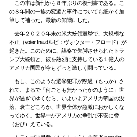
この本は新刊から８年ぶりの復刊書である。こ
の８年間の一族の変遷と事件についても細かく加
筆して補った。最新の知識にした。
去年２０２０年末の米大統領選挙で、大規模な
不正（voter fraudルビ：ヴォウター・フロード）が
起きた。このために、謀略で失脚させられたトラ
ンプ大統領と、彼を熱烈に支持している１億人の
アメリカ国民が今もずっと激しく闘っている。
もし、このような選挙犯罪が黙過（もっか）さ
れて、まるで「何ごとも無かったかのように」世
界が過ぎてゆくなら、いよいよアメリカ帝国の没
落、衰亡どころか、世界全体が急激におかしくな
ってゆく。世界中がアメリカの争乱で不安に脅
（おび）えている。