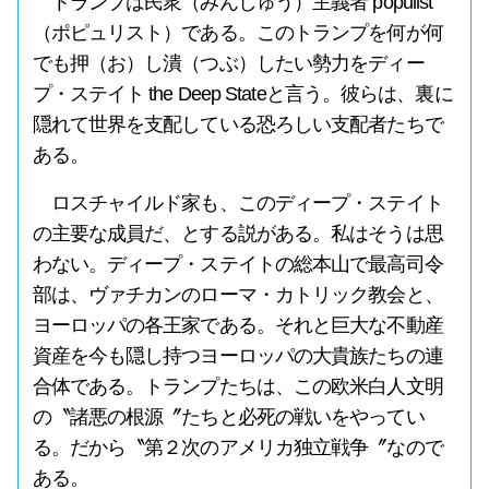
トランプは民衆（みんしゅう）主義者 populist
（ポピュリスト）である。このトランプを何が何
でも押（お）し潰（つぶ）したい勢力をディー
プ・ステイト the Deep Stateと言う。彼らは、裏に
隠れて世界を支配している恐ろしい支配者たちで
ある。
ロスチャイルド家も、このディープ・ステイト
の主要な成員だ、とする説がある。私はそうは思
わない。ディープ・ステイトの総本山で最高司令
部は、ヴァチカンのローマ・カトリック教会と、
ヨーロッパの各王家である。それと巨大な不動産
資産を今も隠し持つヨーロッパの大貴族たちの連
合体である。トランプたちは、この欧米白人文明
の〝諸悪の根源〞たちと必死の戦いをやってい
る。だから〝第２次のアメリカ独立戦争〞なので
ある。