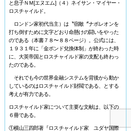
と息子ＮＭ[エヌエム]（４）ネイサン・マイヤー・
ロスチャイルド。
ロンドン家初代当主）は〝宿敵〞ナポレオンを
打ち倒すために文字どおり命懸けの闘いをやった
のである（本書７８〜８８ページ）。公式には、
１９３１年に「金ポンド兌換体制」が終わった時
に、大英帝国とロスチャイルド家の支配も終わっ
たのである。
それでも今の世界金融システムを背後から動か
しているのはロスチャイルド財閥である、とする
考えが有力である。
ロスチャイルド家について主要な文献は、以下の
６冊である。
①横山三四郎著『ロスチャイルド家 ユダヤ国際