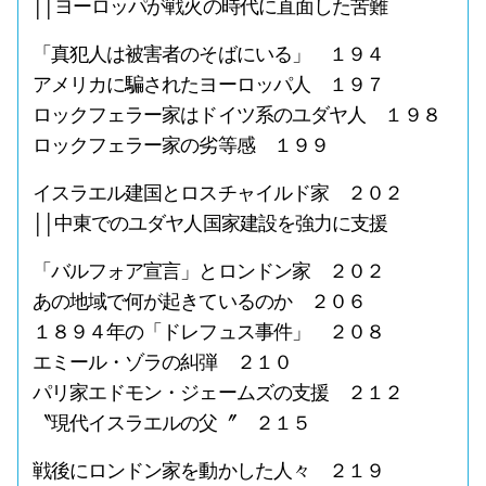
││ヨーロッパが戦火の時代に直面した苦難
「真犯人は被害者のそばにいる」 １９４
アメリカに騙されたヨーロッパ人 １９７
ロックフェラー家はドイツ系のユダヤ人 １９８
ロックフェラー家の劣等感 １９９
イスラエル建国とロスチャイルド家 ２０２
││中東でのユダヤ人国家建設を強力に支援
「バルフォア宣言」とロンドン家 ２０２
あの地域で何が起きているのか ２０６
１８９４年の「ドレフュス事件」 ２０８
エミール・ゾラの糾弾 ２１０
パリ家エドモン・ジェームズの支援 ２１２
〝現代イスラエルの父〞 ２１５
戦後にロンドン家を動かした人々 ２１９