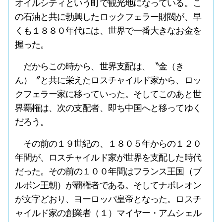
オイルシティという町で観光地になっている。こ
の石油と共に勃興したロックフェラー財閥が、早
くも１８８０年代には、世界で一番大きなお金を
握った。
だからこの時から、世界支配は、〝金（き
ん）〞と共に栄えたロスチャイルド家から、ロッ
クフェラー家に移っていった。そしてこのあと世
界覇権は、次の支配者、即ち中国へと移ってゆく
だろう。
その前の１９世紀の、１８０５年からの１２０
年間が、ロスチャイルド家が世界を支配した時代
だった。その前の１００年間はフランス王国（ブ
ルボン王朝）が覇権者である。そしてナポレオン
が文字どおり、ヨーロッパ皇帝となった。ロスチ
ャイルド家の創業者（１）マイヤー・アムシェル