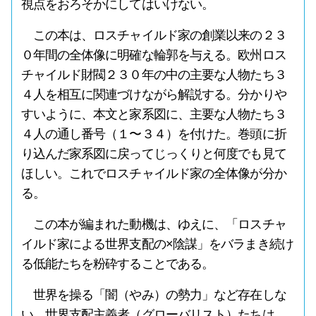
視点をおろそかにしてはいけない。
この本は、ロスチャイルド家の創業以来の２３
０年間の全体像に明確な輪郭を与える。欧州ロス
チャイルド財閥２３０年の中の主要な人物たち３
４人を相互に関連づけながら解説する。分かりや
すいように、本文と家系図に、主要な人物たち３
４人の通し番号（１〜３４）を付けた。巻頭に折
り込んだ家系図に戻ってじっくりと何度でも見て
ほしい。これでロスチャイルド家の全体像が分か
る。
この本が編まれた動機は、ゆえに、「ロスチャ
イルド家による世界支配の×陰謀」をバラまき続け
る低能たちを粉砕することである。
世界を操る「闇（やみ）の勢力」など存在しな
い。世界支配主義者（グローバリスト）たちは