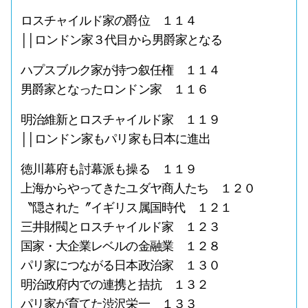
ロスチャイルド家の爵位 １１４
││ロンドン家３代目から男爵家となる
ハプスブルク家が持つ叙任権 １１４
男爵家となったロンドン家 １１６
明治維新とロスチャイルド家 １１９
││ロンドン家もパリ家も日本に進出
徳川幕府も討幕派も操る １１９
上海からやってきたユダヤ商人たち １２０
〝隠された〞イギリス属国時代 １２１
三井財閥とロスチャイルド家 １２３
国家・大企業レベルの金融業 １２８
パリ家につながる日本政治家 １３０
明治政府内での連携と拮抗 １３２
パリ家が育てた渋沢栄一 １３３