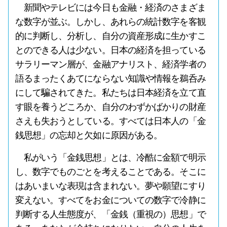
新聞やテレビには今日も金融・経済のさまざま
な数字が並ぶ。しかし、あれらの統計数字を客観
的に判断し、分析し、自分の資産形成に生かすこ
とのできる人は少ない。日本の経済を担っている
サラリーマン層が、金融アナリスト、経済学者の
語るまったくあてにならない知識や情報を鵜呑み
にして騙されてきた。私たちは日本経済を立て直
す眼を養うどころか、自分のわずかばかりの財産
さえも失おうとしている。すべては日本人の「金
銭思想」の忘却と欠如に原因がある。
私がいう「金銭思想」とは、冷酷に金額で明示
し、数字でものごとを考えることである。そこに
はあいまいな表現は含まれない。夢や願望にすり
変えない。すべてをお金についての数字で冷静に
判断する人生態度が、「金銭（重視の）思想」で