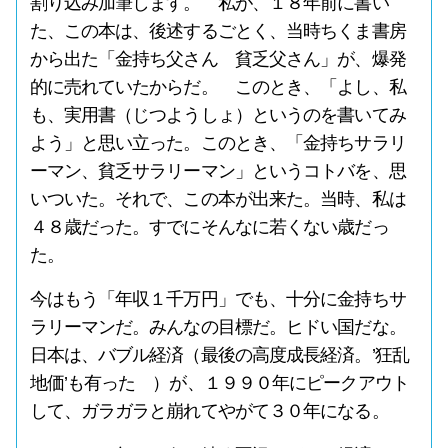
割り込み加筆します。 私が、１８年前に書い
た、この本は、後述するごとく、当時ちくま書房
から出た「金持ち父さん 貧乏父さん」が、爆発
的に売れていたからだ。 このとき、「よし、私
も、実用書（じつようしょ）というのを書いてみ
よう」と思い立った。このとき、「金持ちサラリ
ーマン、貧乏サラリーマン」というコトバを、思
いついた。それで、この本が出来た。当時、私は
４８歳だった。すでにそんなに若くない歳だっ
た。
今はもう「年収１千万円」でも、十分に金持ちサ
ラリーマンだ。みんなの目標だ。ヒドい国だな。
日本は、バブル経済（最後の高度成長経済。’狂乱
地価’も有った ）が、１９９０年にピークアウト
して、ガラガラと崩れてやがて３０年になる。