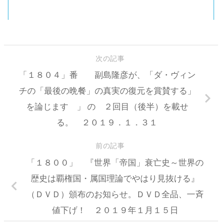
次の記事
「１８０４」番 副島隆彦が、「ダ・ヴィン
チの「最後の晩餐」の真実の復元を賞賛する」
を論じます 」 の ２回目（後半）を載せ
る。 ２０１９．１．３１
前の記事
「１８００」 『世界「帝国」衰亡史～世界の
歴史は覇権国・属国理論でやはり見抜ける』
（ＤＶＤ）頒布のお知らせ。ＤＶＤ全品、一斉
値下げ！ ２０１９年１月１５日