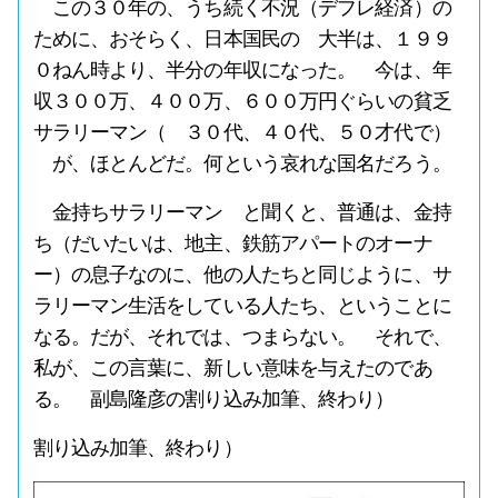
この３０年の、うち続く不況（デフレ経済）の
ために、おそらく、日本国民の 大半は、１９９
０ねん時より、半分の年収になった。 今は、年
収３００万、４００万、６００万円ぐらいの貧乏
サラリーマン（ ３０代、４０代、５０才代で）
が、ほとんどだ。何という哀れな国名だろう。
金持ちサラリーマン と聞くと、普通は、金持
ち（だいたいは、地主、鉄筋アパートのオーナ
ー）の息子なのに、他の人たちと同じように、サ
ラリーマン生活をしている人たち、ということに
なる。だが、それでは、つまらない。 それで、
私が、この言葉に、新しい意味を与えたのであ
る。 副島隆彦の割り込み加筆、終わり）
割り込み加筆、終わり）