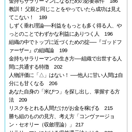
金持ちサラリーマンになるための必要条件 186
教訓！ 父親と同じことをやっていたら成功は見え
てこない！ 189
しずく垂れ理論──利益をもっとも多く得る人、や
っとのことでわずかな利益にありつく人 196
組織の中でトップに近づくための掟──『ゴッドフ
ァーザー』の組織論 199
金持ちサラリーマンの生き方──組織で出世する人
間に共通する特徴 202
人物評価に「△」はない！ ──他人に甘い人間は自
分にも甘くなる 206
あなた自身の「米びつ」を探し出し、掌握する方
法 209
リスクをとれる人間だけがお金を稼げる 215
勝ち組のものの見方、考え方「コンヴァージョ
ン・セオリー（収斂理論）」 217