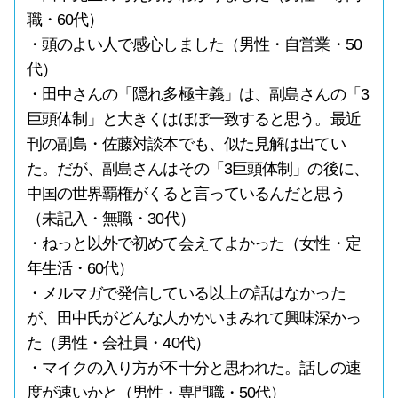
職・60代）
・頭のよい人で感心しました（男性・自営業・50
代）
・田中さんの「隠れ多極主義」は、副島さんの「3
巨頭体制」と大きくはほぼ一致すると思う。最近
刊の副島・佐藤対談本でも、似た見解は出てい
た。だが、副島さんはその「3巨頭体制」の後に、
中国の世界覇権がくると言っているんだと思う
（未記入・無職・30代）
・ねっと以外で初めて会えてよかった（女性・定
年生活・60代）
・メルマガで発信している以上の話はなかった
が、田中氏がどんな人かかいまみれて興味深かっ
た（男性・会社員・40代）
・マイクの入り方が不十分と思われた。話しの速
度が速いかと（男性・専門職・50代）