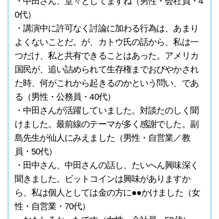
・中田さん、堂々としてますね（男性・会社員・4
0代）
・講演中に許可なく討論に加わる行為は、あまり
よくないことだ。が、カトウ氏の話から、私は一
つだけ、私と共有できることはあった。アメリカ
国民が、追い詰められて生存権までおびやかされ
た時、何がこれから起きるのかという問い、であ
る（男性・公務員・40代）
・中田さんが活躍していました。対談たのしく聞
けました。最前線のテーマが多く感謝でした。副
島先生が仙人にみえました（男性・自営業／教
員・50代）
・田中さん、中田さんの話し、たいへん興味深く
聞きました。ビットコインは興味がありますか
ら、私は個人としては金の方に●●かけました（女
性・自営業・70代）