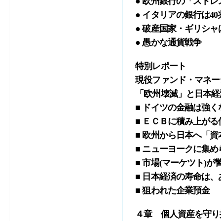
● 欧州銀行の「スト
● イタリアの銀行は4
● 破産国家・ギリシ
● 愚かな通貨戦争
特別レポート
現役ファンド・マネー
「欧州壊滅」と日本経
■ ドイツの金融は強く
■ ＥＣＢに積み上がる
■ 欧州から日本へ「
■ ニューヨークに集
■ 市場(マーケツト)
■ 日本経済の寿命は、
■ 狙われた企業預金
４章 個人資産を守り