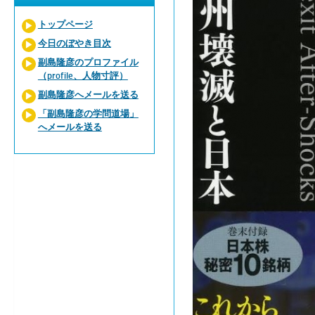
トップページ
今日のぼやき目次
副島隆彦のプロファイル
（profile、人物寸評）
副島隆彦へメールを送る
「副島隆彦の学問道場」
へメールを送る