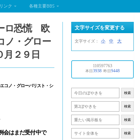
リンク
各種主要BBS
ーロ恐慌 欧
文字サイズを変更する
コノ・グロー
小
中
大
文字サイズ：
０月２９日
のエコノ・グローバリスト・シ
検索
検索
。
検索
例会はまだ受付中で
検索