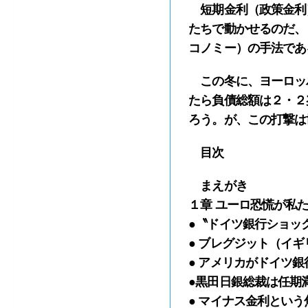
短期金利（政策金利）
たちで動かせるのだ、
コノミー）の手法であ
この冬に、ヨーロッ
たら負債総額は２・２
ろう。が、この打撃は
目次
まえがき
１章 ユーロ恐慌が私た
●〝ドイツ銀行ショッ
● ブレグジット（イ
● アメリカがドイツ
●黒田日銀総裁は任期
● マイナス金利という