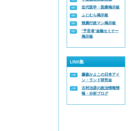
近代医学・医療掲示板
ふじむら掲示板
辣腕行政マン掲示板
“予言者”金融セミナー
掲示板
LINK集
藤森かよこの日本アイ
ン・ランド研究会
古村治彦の政治情報情
報・分析ブログ