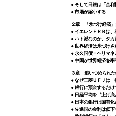
● そして日銀は「金
● 市場が縮小する
２章 「氷づけ経済」
● イエレンＦＲＢは
● ハト派なのか、タカ
● 世界経済は氷づけさ
● 永久国債＝ヘリマネ
● 中国が世界経済を牽
３章 追いつめられた
● なぜ三菱ＵＦＪは
● 銀行に預金するだ
● 日経平均を〝上げ
● 日本の銀行は国有
● 先進国の金利は低