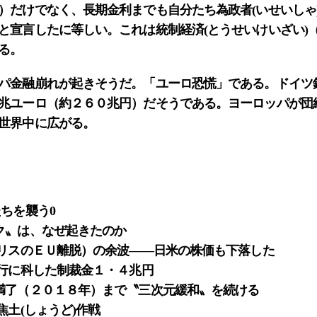
だけでなく、長期金利までも自分たち為政者(いせいしゃ
と宣言したに等しい。これは統制経済(とうせいけいざい)
る。
パ金融崩れが起きそうだ。「ユーロ恐慌」である。ドイツ
兆ユーロ（約２６０兆円）だそうである。ヨーロッパが団
世界中に広がる。
ちを襲う0
ク〟は、なぜ起きたのか
ギリスのＥＵ離脱）の余波――日米の株価も下落した
銀行に科した制裁金１・４兆円
満了（２０１８年）まで〝三次元緩和〟を続ける
焦土(しょうど)作戦