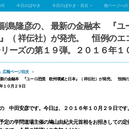
ME
今日のぼやき
今日のぼやき・目次
他ページへの
副島隆彦の、 最新の金融本 『ユ
』（ 祥伝社）が発売。 恒例のエ
リーズの第１９弾。２０１６年１
」広報ページ目次
最新の金融本 『ユーロ恐慌 欧州壊滅と日本』（ 祥伝社）が発売。 恒例
年１０月２９日
の 中田安彦です。今日は、２０１６年１０月２９日です
予定の学問道場主催の鳩山由紀夫元首相をお招きしての定