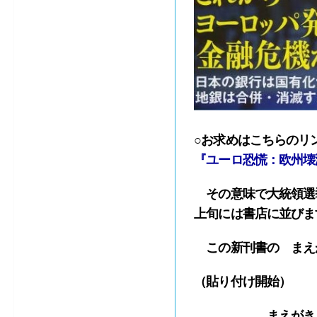
○お求めはこちらのリ
『ユーロ恐慌：欧州壊
その意味で大統領選
上旬には書店に並びま
この新刊書の まえ
（貼り付け開始）
まえがき 