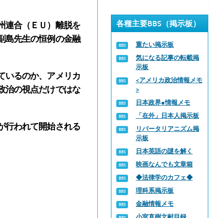
各種主要BBS（掲示板）
州連合（ＥＵ）離脱を
副島先生の恒例の金融
重たい掲示板
気になる記事の転載掲
示板
ているのか、アメリカ
<アメリカ政治情報メモ
政治の視点だけではな
>
日本政界●情報メモ
「在外」日本人掲示板
が行われて開始される
リバータリアニズム掲
示板
日本英語の謎を解く
映画なんでも文章箱
◆法律学のカフェ◆
理科系掲示板
金融情報メモ
小室直樹文献目録