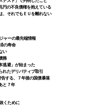
レステスト」で判明したこと
0兆円の不良債権を抱えている
ャは、それでもＥＵを離れない
ジャーの最先端情報
済の寿命
ない
債務
資本逃避」が始まった
められたデリバティブ取引
が警告する、７年後の国債暴落
あと７年
抜くために