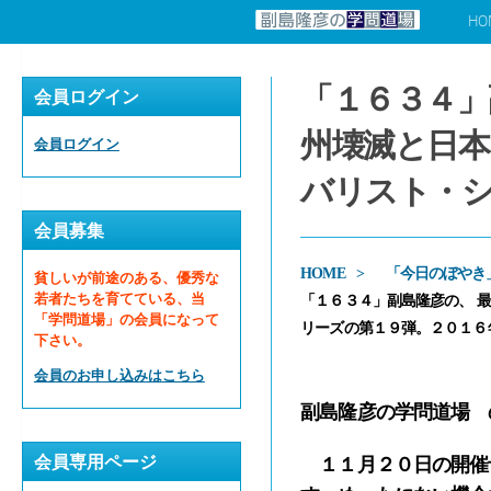
HO
コンテンツへスキップ
「１６３４」
会員ログイン
州壊滅と日本
会員ログイン
バリスト・シ
会員募集
HOME
「今日のぼやき
貧しいが前途のある、優秀な
若者たちを育てている、当
「１６３４」副島隆彦の、 
「学問道場」の会員になって
リーズの第１９弾。２０１６
下さい。
会員のお申し込みはこちら
副島隆彦の学問道場 
会員専用ページ
１１月２０日の開催