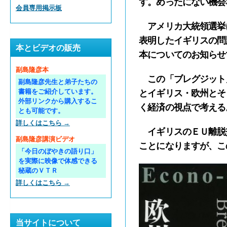
す。めったにない機会
会員専用掲示板
アメリカ大統領選挙
表明したイギリスの問
本とビデオの販売
本についてのお知らせ
副島隆彦本
この「ブレグジット
副島隆彦先生と弟子たちの
書籍をご紹介しています。
とイギリス・欧州とそ
外部リンクから購入するこ
く経済の視点で考える
とも可能です。
詳しくはこちら →
イギリスのＥＵ離脱
副島隆彦講演ビデオ
ことになりますが、こ
「今日のぼやきの語り口」
を実際に映像で体感できる
秘蔵のＶＴＲ
詳しくはこちら →
当サイトについて