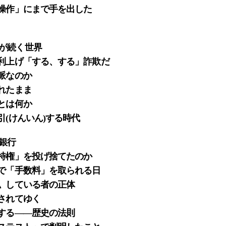
利操作」にまで手を出した
が続く世界
、利上げ「する、する」詐欺だ
派なのか
れたまま
とは何か
引(けんいん)する時代
銀行
「特権」を投げ捨てたのか
けで「手数料」を取られる日
底〟している者の正体
化されてゆく
下する――歴史の法則