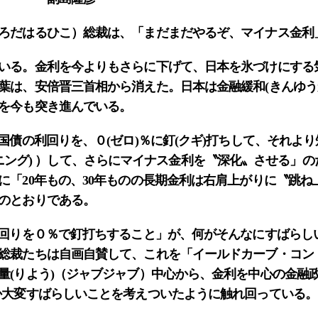
ろだはるひこ）総裁は、「まだまだやるぞ、マイナス金利
いる。金利を今よりもさらに下げて、日本を氷づけにする
葉は、安倍晋三首相から消えた。日本は金融緩和(きんゆう
を今も突き進んでいる。
国債の利回りを、０(ゼロ)％に釘(クギ)打ちして、それよ
テイープニング) ）して、さらにマイナス金利を〝深化〟させる」
に「20年もの、30年ものの長期金利は右肩上がりに〝跳ね
のとおりである。
回りを０％で釘打ちすること」が、何がそんなにすばらし
総裁たちは自画自賛して、これを「イールドカーブ・コン
量(りよう)（ジャブジャブ）中心から、金利を中心の金融政
か大変すばらしいことを考えついたように触れ回っている。