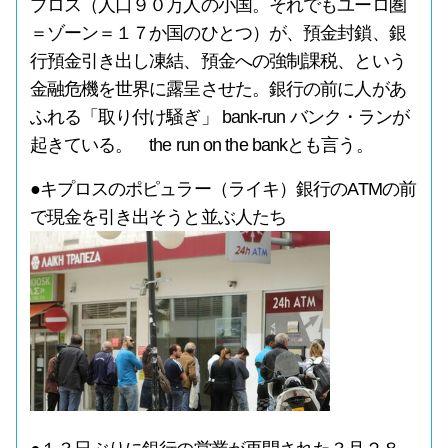
プロス（人口９０万人の小国。それでもユーロ圏
＝ゾーン＝１７か国のひとつ）が、預金封鎖、銀
行預金引き出し凍結、預金への強制課税、という
金融危機を世界に露呈させた。銀行の前に人があ
ふれる「取り付け騒ぎ」 bank-run バンク・ランが
起きている。 the run on the bankとも言う。
●キプロスのポピュラー（ライキ）銀行のATMの前
で現金を引き出そうと並ぶ人たち