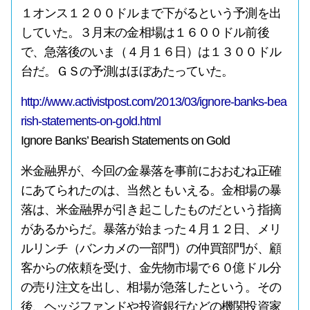
１オンス１２００ドルまで下がるという予測を出
していた。３月末の金相場は１６００ドル前後
で、急落後のいま（４月１６日）は１３００ドル
台だ。ＧＳの予測はほぼあたっていた。
http://www.activistpost.com/2013/03/ignore-banks-bea
rish-statements-on-gold.html
Ignore Banks’ Bearish Statements on Gold
米金融界が、今回の金暴落を事前におおむね正確
にあてられたのは、当然ともいえる。金相場の暴
落は、米金融界が引き起こしたものだという指摘
があるからだ。暴落が始まった４月１２日、メリ
ルリンチ（バンカメの一部門）の仲買部門が、顧
客からの依頼を受け、金先物市場で６０億ドル分
の売り注文を出し、相場が急落したという。その
後、ヘッジファンドや投資銀行などの機関投資家