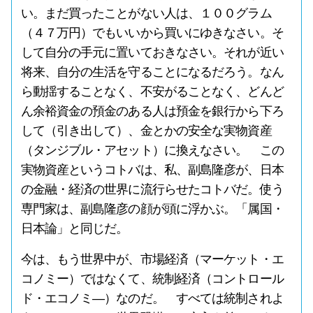
い。まだ買ったことがない人は、１００グラム
（４７万円）でもいいから買いにゆきなさい。そ
して自分の手元に置いておきなさい。それが近い
将来、自分の生活を守ることになるだろう。なん
ら動揺することなく、不安がることなく、どんど
ん余裕資金の預金のある人は預金を銀行から下ろ
して（引き出して）、金とかの安全な実物資産
（タンジブル・アセット）に換えなさい。 この
実物資産というコトバは、私、副島隆彦が、日本
の金融・経済の世界に流行らせたコトバだ。使う
専門家は、副島隆彦の顔が頭に浮かぶ。「属国・
日本論」と同じだ。
今は、もう世界中が、市場経済（マーケット・エ
コノミー）ではなくて、統制経済（コントロール
ド・エコノミ―）なのだ。 すべては統制されよ