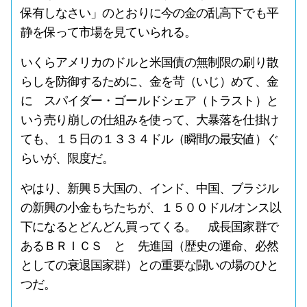
保有しなさい」のとおりに今の金の乱高下でも平
静を保って市場を見ていられる。
いくらアメリカのドルと米国債の無制限の刷り散
らしを防御するために、金を苛（いじ）めて、金
に スパイダー・ゴールドシェア（トラスト）と
いう売り崩しの仕組みを使って、大暴落を仕掛け
ても、１５日の１３３４ドル（瞬間の最安値）ぐ
らいが、限度だ。
やはり、新興５大国の、インド、中国、ブラジル
の新興の小金もちたちが、１５００ドル/オンス以
下になるとどんどん買ってくる。 成長国家群で
あるＢＲＩＣＳ と 先進国（歴史の運命、必然
としての衰退国家群）との重要な闘いの場のひと
つだ。