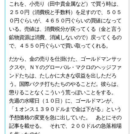
これを、小売り（田中貴金属など）で買う時は、
２５０円（消費税と手数料）を足すので、５０５
０円ぐらいが、４６５０円ぐらいの買値になって
いる。売値は、消費税分が戻ってくる（金と言う
鉱物資源は消費、消滅しないので）戻ってくるの
で、４５５０円ぐらいで買い取ってくれる。
だから、金の売りを仕掛けた、ゴールドマンサッ
クスや、ＮＹのグローバル・マクロのヘッジファ
ンドたちは、たしかに大きな収益を出しただろ
う。国際バクチ打ちたちのやることだ。彼らは、
懲りることなくこういう荒っぽいことをする。
先週の水曜日（１０日）に、ゴールドマンが、
「１オンス１３９０ドルまで金は下がる」という
予想価格の変更を急に出していた。 あとにその
記事を載せる。 それで、２００ドルの急落相場