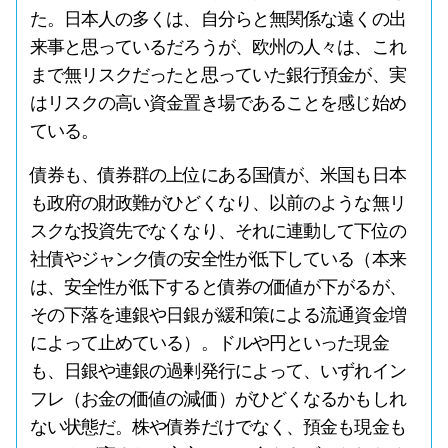
た。日本人の多くは、自分らと無関係な遠くの出
来事と思っているだろうが、欧州の人々は、これ
まで無リスクだったと思っていた銀行預金が、実
はリスクの高い資金置き場であることを感じ始め
ている。
債券も、債券群の上位にある国債が、米国も日本
も政府の財政難がひどくなり、以前のような無リ
スクな投資先でなくなり、それに連動して下位の
社債やジャンク債の安全性が低下している（本来
は、安全性が低下すると債券の価値が下がるが、
その下落を連銀や日銀が緩和策による流通資金増
によって止めている）。ドルや円といった現金
も、日銀や連銀の過剰発行によって、いずれイン
フレ（お金の価値の減価）がひどくなるかもしれ
ない状態だ。株や債券だけでなく、預金も現金も