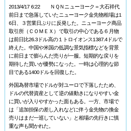
2013/4/17 6:22 ＮＱＮニューヨーク＝大石祥代
前日まで急落していたニューヨーク金先物相場は1
6日、３営業日ぶりに反発した。ニューヨーク商品
取引所（ＣＯＭＥＸ）で取引の中心である６月物
は前日比26.3ドル高の１トロイオンス1387.4ドルで
終えた。中国や米国の低調な景気指標などを背景
に前日まで膨らんだ売りが一服。短期的な戻りを
期待した買いが優勢になった。一時は心理的な節
目である1400ドルを回復した。
外国為替市場でドルが対ユーロで下落したため、
ドルの代替資産として逆の値動きになりやすい金
に買いが入りやすかった面もある。一方、市場で
は「追加担保の差し入れなどに伴う金先物の換金
売りはまだ一巡していない」と相場の先行きに慎
重な声も聞かれた。