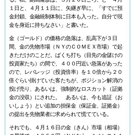
１日と、４月１１日に、矢継ぎ早に、「すでに預
金封鎖、金融統制体制に日本も入った。自分で現
金を身近に持ちなさい」と書いた。
金（ゴールド）の価格の急落は、乱高下が３日
間、金の先物市場（ＮＹのＣＯＭＥＸ市場）で起
きただけのことだ。ばくち打ち（目先の金儲けの
投資家たち）の間で、４００円近い急落があった
ので、レバレッジ（投資倍率）を１０倍から２０
倍ぐらい掛けていた客たちが、ポジション解消の
投げ売り、あるいは、強制的なロスカット（証拠
金の没収）にされた。 あるいは、今も追証（お
いしょう）とい追加の担保金（保証金、証拠金）
の提出を先物業者に求められて慌てている。
それでも、４月１６日の金（きん）市場（相場）