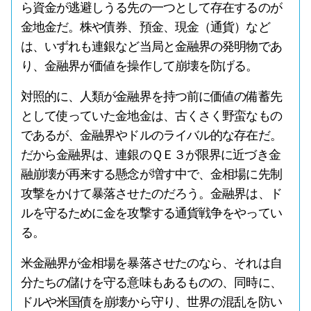
ら資金が逃避しうる先の一つとして存在するのが
金地金だ。株や債券、預金、現金（通貨）など
は、いずれも連銀など当局と金融界の発明物であ
り、金融界が価値を操作して崩壊を防げる。
対照的に、人類が金融界を持つ前に価値の備蓄先
として使っていた金地金は、古くさく野蛮なもの
であるが、金融界やドルのライバル的な存在だ。
だから金融界は、連銀のＱＥ３が限界に近づき金
融崩壊が再来する懸念が増す中で、金相場に先制
攻撃をかけて暴落させたのだろう。金融界は、ド
ルを守るために金を攻撃する通貨戦争をやってい
る。
米金融界が金相場を暴落させたのなら、それは自
分たちの儲けを守る意味もあるものの、同時に、
ドルや米国債を崩壊から守り、世界の混乱を防い