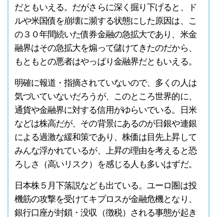
だともいえる。だがさらに深く掘り下げると、ド
ルや米国債を崩壊に瀕する状態にした原因は、こ
の３０年間続いた債券金融の急拡大であり、米金
融界はその急拡大を煽って儲けてきたのだから、
もともとの悪者はやっぱり金融界だともいえる。
明確に報道・指摘されていないので、多くの人は
気づいていないだろうが、このところ世界的に、
通貨や金融界に対する信用がゆらいでいる。日米
などは株高だが、その背景にあるのが日銀や連銀
による過激な緩和策であり、株価は目先上昇して
みんな浮かれているが、上昇の理由を考えると恐
ろしさ（高いリスク）を感じる人も多いはずだ。
日本株５月下落説なども出ている。ユーロ圏は投
機筋の攻撃を受けてキプロスが金融危機となり、
銀行口座が封鎖・没収（徴税）される事態が起き