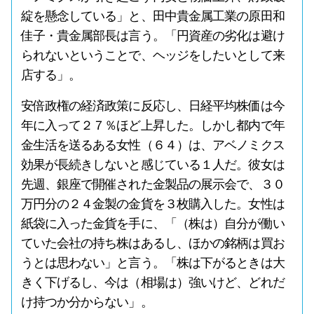
綻を懸念している」と、田中貴金属工業の原田和
佳子・貴金属部長は言う。「円資産の劣化は避け
られないということで、ヘッジをしたいとして来
店する」。
安倍政権の経済政策に反応し、日経平均株価は今
年に入って２７％ほど上昇した。しかし都内で年
金生活を送るある女性（６４）は、アベノミクス
効果が長続きしないと感じている１人だ。彼女は
先週、銀座で開催された金製品の展示会で、３０
万円分の２４金製の金貨を３枚購入した。女性は
紙袋に入った金貨を手に、「（株は）自分が働い
ていた会社の持ち株はあるし、ほかの銘柄は買お
うとは思わない」と言う。「株は下がるときは大
きく下げるし、今は（相場は）強いけど、どれだ
け持つか分からない」。