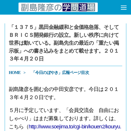
コンテンツへスキップ
「１３７５」黒田金融緩和と金価格急落、そして
ＢＲＩＣＳ開発銀行の設立。新しい秩序に向けて
世界は動いている。副島先生の最近の「重たい掲
示板」への書き込みをまとめて載せます。２０１
３年４月２０日
HOME
「今日のぼやき」広報ページ目次
副島隆彦を囲む会の中田安彦です。今日は２０１
３年４月２０日です。
５月に予定しています、「会員交流会 自由にお
しゃべり」はまだ募集しております。詳しくは、
こちら（
http://www.soejima.to/cgi-bin/kouen2/kouryu.