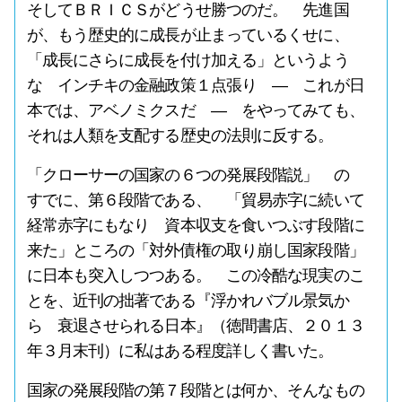
そしてＢＲＩＣＳがどうせ勝つのだ。 先進国
が、もう歴史的に成長が止まっているくせに、
「成長にさらに成長を付け加える」というよう
な インチキの金融政策１点張り ― これが日
本では、アベノミクスだ ― をやってみても、
それは人類を支配する歴史の法則に反する。
「クローサーの国家の６つの発展段階説」 の
すでに、第６段階である、 「貿易赤字に続いて
経常赤字にもなり 資本収支を食いつぶす段階に
来た」ところの「対外債権の取り崩し国家段階」
に日本も突入しつつある。 この冷酷な現実のこ
とを、近刊の拙著である『浮かれバブル景気か
ら 衰退させられる日本』（徳間書店、２０１３
年３月末刊）に私はある程度詳しく書いた。
国家の発展段階の第７段階とは何か、そんなもの