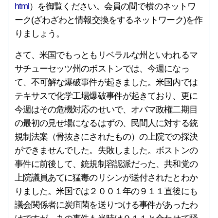
html
）を御覧ください。会員の間で横のネットワ
ーク(ざわざわと情報交換をするネットワーク)を作
りましょう。
さて、米国でもっともリベラルな州といわれるマ
サチューセッツ州のボストンでは、今週になっ
て、不可解な爆破事件が起きました。米国内では
テキサスで化学工場爆破事件が起きており、更に
今週はその危機対応のせいで、オバマ政権二期目
の最初の見せ場になるはずの、民間人に対する銃
規制法案（骨抜きにされたもの）の上院での採決
ができませんでした。失敗しました。ボストンの
事件に前後して、銃規制容認派だった、共和党の
上院議員あてに猛毒のリシンが送付されたとわか
りました。米国では２００１年の９１１直後にも
議会関係者に炭疽菌を送りつける事件があったわ