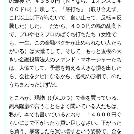
の最後で、４３５０円（ＮＹなら、１オンス１４
００ドル）に戻して、「底打ち」（取り合えず、
これ以上は下がらないで。食い止って、反転＝反
騰した）した。 だから、４００円の幅の乱高下
で、プロやセミプロのばくち打ちたち（女性で
も、一生、この金融バクチが止められない人たち
がいる）は大慌てして、そして、もっと規模の大
きい金融投資法人のファンド・マネージャーたち
は、大慌てして、予想を超える大きな損を出した
ら、会社をクビになるから、必死の形相で、のた
うちまわったはずだ。
ところが、現物（げんぶつ）で金を買っている、
副島隆彦の言うことをよく聞いている人たちは、
私が、本でも書いているとおり 「４６００円ぐ
らいにまで下がったら買い足しなさい。下がった
ら買う、暴落したら買い増すという姿勢で、金を