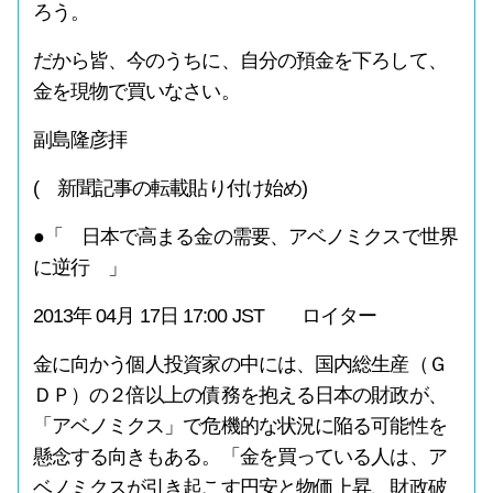
ろう。
だから皆、今のうちに、自分の預金を下ろして、
金を現物で買いなさい。
副島隆彦拝
( 新聞記事の転載貼り付け始め)
●「 日本で高まる金の需要、アベノミクスで世界
に逆行 」
2013年 04月 17日 17:00 JST ロイター
金に向かう個人投資家の中には、国内総生産（Ｇ
ＤＰ）の２倍以上の債務を抱える日本の財政が、
「アベノミクス」で危機的な状況に陥る可能性を
懸念する向きもある。「金を買っている人は、ア
ベノミクスが引き起こす円安と物価上昇、財政破