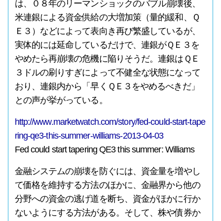
は、０８年のリーマンショックのバブル崩壊後、
米連銀による資金供給の大増加策（量的緩和、Ｑ
Ｅ３）などによって表向き再び繁盛しているが、
実体的には延命しているだけで、連銀がＱＥ３を
やめたら再崩壊の危機に陥りそうだ。連銀はＱＥ
３ドルの刷りすぎによって不健全な状態になって
おり、連銀内から「早くＱＥ３をやめるべきだ」
との声が挙がっている。
http://www.marketwatch.com/story/fed-could-start-tape
ring-qe3-this-summer-williams-2013-04-03
Fed could start tapering QE3 this summer: Williams
金融システムの崩壊を防ぐには、資金量を増やし
て価格を維持する方法のほかに、金融界から他の
分野への資金の逃げ道を断ち、資金がほかに行か
ないようにする方法がある。そして、株や債券か