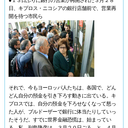
●１３日ぶりに銀行の営業が再開された３月２８
日、キプロス・ニコシアの銀行店舗前で、営業再
開を待つ市民ら
それで、今もヨーロッパ人たちは、各国で、どん
どん自分の預金を引き下ろす動きに出ている。キ
プロスでは、自分の預金を下ろせなくなって怒っ
た人が、ブルドーザーで銀行に体当たりしていっ
たそうだ。すでに世界金融恐慌は、始まってい
る。私、副島隆彦は、３月２０日ごろ、と ４月