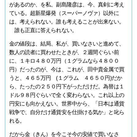
があるのか、を私、副島隆彦は、今、真剣に考え
ている。超新星爆発（スーパーノヴァ）以外に
は、考えられない。誰も考えることが出来ない。
誰も正直に答えられない。
金の値段は、結局、私が、買いなさいと進めて、
数人の読者に買わせたときが、２週間ぐらい前
に、１キロ４８０万円（１グラムなら４８００
円）だったのが、今は、これが、田中貴金属で買
うと、４６５万円 (１グラム ４６５０円)だか
ら、たったの２５０円下がっただけだ。為替は１
ドル９８円ぐらいで全く変わらない。これ以上の
円安にも向かえない。世界中から、「日本は通貨
戦争で、自分だけ通貨安を仕掛ける気か」と叱ら
れる。
だから金（きん）を今こそ今の安値で買いなさ