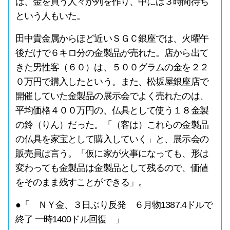
は、金を買う人々が列を作り、中には３時間待ち
という人もいた。
田中貴金属からほど近いＳＧＣ銀座では、火曜午
後だけで６キロ分の金製品が売れた。店から出て
きた男性客（６０）は、５００グラムの金を２２
０万円で購入したという。また、松坂屋銀座店で
開催していた金製品の展示会でよく売れたのは、
平均価格４００万円の、仏具として使う１８金製
の鈴（りん）だった。「（客は）これらの金製品
の仏具を家宝として購入していく」と、展示会の
販売員は言う。「仮に家が火事になっても、形は
変わっても金製品は金製品として残るので、価値
をそのまま残すことができる」。
●「 ＮＹ金、３日ぶり反発 ６月物1387.4ドルで
終了 一時1400ドル回復 」