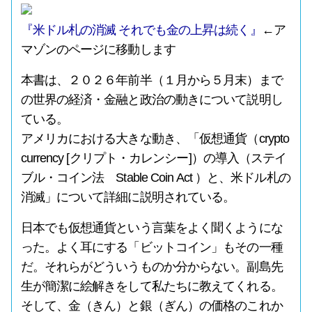
『米ドル札の消滅 それでも金の上昇は続く』
←ア
マゾンのページに移動します
本書は、２０２６年前半（１月から５月末）まで
の世界の経済・金融と政治の動きについて説明し
ている。
アメリカにおける大きな動き、「仮想通貨（crypto
currency [クリプト・カレンシー]）の導入（ステイ
ブル・コイン法 Stable Coin Act ）と、米ドル札の
消滅」について詳細に説明されている。
日本でも仮想通貨という言葉をよく聞くようにな
った。よく耳にする「ビットコイン」もその一種
だ。それらがどういうものか分からない。副島先
生が簡潔に絵解きをして私たちに教えてくれる。
そして、金（きん）と銀（ぎん）の価格のこれか