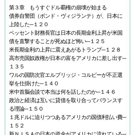
第３章 もうすぐドル覇権の崩壊が始まる
債券自警団（ボンド・ヴィジランテ）が、日本に
上陸した─１２０
ベッセント財務長官は日本の長期金利上昇が米国
債を直撃することが死ぬほど怖い─１２５
米長期金利の上昇に震えあがるトランプ─１２８
高市売国奴政権が日本の富をアメリカに差し出す─
１３５
ワルの国防次官エルブリッジ・コルビーが不正選
挙を仕掛けた─１４０
米中首脳会談で本当は何を話したのか─１４６
政治と経済は互いに貸借を取り合ってバランスす
る理論─１５０
１兆ドルに迫りつつあるアメリカの国債利払い費─
１５２
新ＮＩＳＡの日本の資金がアメリカに流れている─