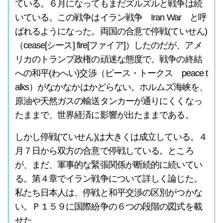
ている。６月になってもまだズルズルと戦争は続
いている。この戦争はイラン戦争 Iran War と呼
ばれるようになった。両国の合意で停戦(ていせん)
（cease[シース] fire[ファイア]）したのだが、アメ
リカのトランプ政権の頑迷な態度で、戦争の終結
への和平(わへい)交渉（ピース・トークス peace t
alks）がなかなかはかどらない。ホルムズ海峡を、
原油や天然ガスの輸送タンカーが通りにくくなっ
たままで、世界経済に影響が出たままである。
しかし停戦(ていせん)は大きくは成立している。４
月７日から双方の合意で停戦している。ところ
が、まだ、軍事的な緊張関係が断続的に続いてい
る。第４章でイラン戦争について詳しく論じた。
私たち日本人は、停戦と和平交渉の区別がつかな
い。Ｐ１５９に国際紛争の６つの段階の図式を載
せた