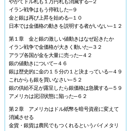
やがてドル札も１万円札も消滅する─２
イラン戦争はもう停戦した─９
金と銀は再び上昇を始める─１０
日本では金価格の動きを説明する者がいない─１２
第１章 金と銀の激しい値動きはなぜ起きたか
イラン戦争で金価格が大きく動いた─３２
アラブ各国が金を大量に売った─４２
銀の値動きについて─４６
銀は歴史的に金の１５分の１と決まっている─４９
これからも銀を買いなさい─５２
銀の供給不足が露呈したら銀価格は急騰する─５９
アメリカは泥沼状態に陥った─６２
第２章 アメリカはドル紙幣を暗号資産に変えて
消滅させる
金貨・銀貨は農民でもつくれるというバイメタリ