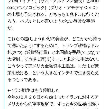
ン) AI(エイアイ)（サム・アルトマン会長）とAnthr
opic(アンソロピック)（ダリオ・アモデイＣＥＯ）
の上場も予定される。どちらも１兆ドルは行くだ
ろう。バブルとしか言いようがない異常な事態
だ。
これらの超(ちょう)巨額の資金が、どこかから降っ
て湧いたようにするために、トランプ政権はドル
札(さつ)（通貨発行量）と米国債を手品(てじな)で
大増刷して市場に蒔(ま)く。これ以外に手はない。
こうやってアメリカ金融資本主義は、まだまだ繁
栄を続ける、という大きなインチキで生き長らえ
るつもりである。
●イラン戦争はもう停戦した
今年の２月２８日から始まったイランに対するア
メリカからの軍事攻撃で、ずっと今の世界は動い