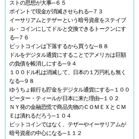
ストの思想が大事─６５
ポイントで現金が消滅させられる─７３
イーサリアムとテザーという暗号資産をステイブ
ル・コインにしてドルと交換できるトークンにす
る─７６
ビットコインは下落するから買うな─８８
ドルをデジタル通貨にすることでアメリカは巨額
の負債を帳消しにする─９４
１００ドル札は消滅して、日本の１万円札も無く
なる─９８
ゆうちょ銀行も貯金をデジタル通貨にする─１００
ピーター・ティールが日本に来た理由─１０２
ＮＹ発の金融恐慌で商品先物のＣＯＭＥＸとＣＭ
Ｅは潰れるだろう─１０４
ビットコインではなく、テザーやイーサリアムが
暗号資産の中心になる─１１２