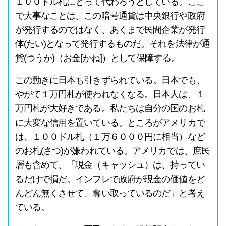
１００ドル札にとって代わろうとしている。ここ
で大事なことは、この暗号通貨は中央銀行や政府
が発行するのではなく、あくまで民間企業が発行
体(たい)となって発行するものだ。それを法律が通
貨(つうか)（お金[かね]）として保障する。
この動きに日本も引きずられている。日本でも、
やがて１万円札が使われなくなる。日本人は、１
万円札が大好きである。私たちは自分の国のお札
に大変な信用を置いている。ところがアメリカで
は、１００ドル札（１万６０００円に相当）など
のお札(さつ)が嫌われている。アメリカでは、庶民
層も含めて、「現金（キャッシュ）は、持ってい
るだけで損だ。インフレで政府が現金の価値をど
んどん無くさせて、奪い取っているのだ」と考え
ている。