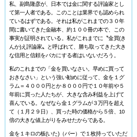
私、副島隆彦が、日本では金に関する評論家とし
て第一人者である。このことは業界でも認められ
ているはずである。それは私がこれまでの３０年
間に書いてきた金融本、約１００冊の本で、この
事実が証明されている。私がこれまでに〝金買(き
んか)え評論家〟と呼ばれて、勝ち取ってきた大き
な信用と信頼をバカにする者はいないだろう。
私のこれまでの「金を買いなさい。早めに買って
おきなさい」という強い勧めに従って、金を１グ
ラム＝４０００円とか８０００円で１０年前や５
年前に買った人たちが、大きな含み利益を上げて
喜んでいる。なぜなら金１グラムが３万円を超え
て（１月２９日）、買った時の価格から５倍、10
倍の大きな値上がりをみせたからである。
金を１キロの板(いた)（バー）で１枚持っていただ