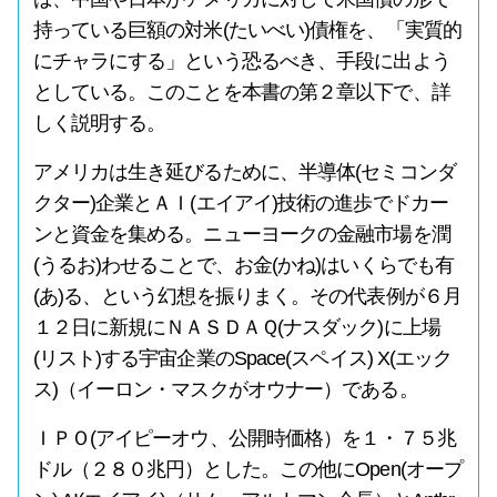
持っている巨額の対米(たいべい)債権を、「実質的
にチャラにする」という恐るべき、手段に出よう
としている。このことを本書の第２章以下で、詳
しく説明する。
アメリカは生き延びるために、半導体(セミコンダ
クター)企業とＡＩ(エイアイ)技術の進歩でドカー
ンと資金を集める。ニューヨークの金融市場を潤
(うるお)わせることで、お金(かね)はいくらでも有
(あ)る、という幻想を振りまく。その代表例が６月
１２日に新規にＮＡＳＤＡＱ(ナスダック)に上場
(リスト)する宇宙企業のSpace(スペイス) X(エック
ス)（イーロン・マスクがオウナー）である。
ＩＰＯ(アイピーオウ、公開時価格）を１・７５兆
ドル（２８０兆円）とした。この他にOpen(オープ