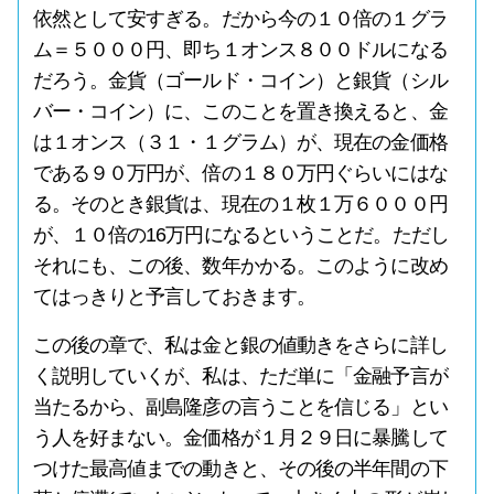
依然として安すぎる。だから今の１０倍の１グラ
ム＝５０００円、即ち１オンス８００ドルになる
だろう。金貨（ゴールド・コイン）と銀貨（シル
バー・コイン）に、このことを置き換えると、金
は１オンス（３１・１グラム）が、現在の金価格
である９０万円が、倍の１８０万円ぐらいにはな
る。そのとき銀貨は、現在の１枚１万６０００円
が、１０倍の16万円になるということだ。ただし
それにも、この後、数年かかる。このように改め
てはっきりと予言しておきます。
この後の章で、私は金と銀の値動きをさらに詳し
く説明していくが、私は、ただ単に「金融予言が
当たるから、副島隆彦の言うことを信じる」とい
う人を好まない。金価格が１月２９日に暴騰して
つけた最高値までの動きと、その後の半年間の下