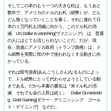
そしてこの本のもう一つの大きな柱は、もうあと
数年で、アメリカのドルのお札（紙幣）が、どん
どん無くなっていくことを書く。それに連れて日
本の１万円札も消滅に向かう。このドル札の消
滅 US Dollar is vanishing(ヴァニシング) は、普通
の人にはとても信じられないことだ。だが、現
在、急速にアメリカ政府（トランプ政権）は、ド
ル紙幣を実際に世の中で使われなくする動きに向
かっている。
それは暗号資産(あんごうしさん)なるものによっ
て、ドル紙幣にとって代わらせようとしている動
きである。だから本書の書名は『米ドル札の消
滅 それでも金の上昇は続く』 Dollar Di-minishin
g, Gold Gaining[ダラー・デミニッシング ゴール
ド・ゲイニング] なのだ。