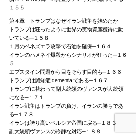
１５５
第４章 トランプはなぜイラン戦争を始めたか
トランプは狂ったように世界の実物資産獲得に動
いている─１５８
１月のベネズエラ攻撃で石油を確保─１６４
イランのハメネイ爆殺からシナリオが狂った─１６
５
エプスタイン問題から目をそらす目的も─１６６
トランプは認知症 dementia である─１６７
トランプに替わって副大統領のヴァンスが大統領
になる─１７１
イラン戦争はトランプの負け。イランの勝ちであ
る─１７８
イランは誇り高いペルシア帝国に戻る─１８３
副大統領ヴァンスの冷静な対応─１８８