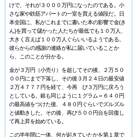
けで、それが３０００万円になったのである。小
さな家や鉄筋アパートの一室を買える値段だ。日
本全国に、私がこれまでに書いた本の影響で金(き
ん)を買って儲かった人たちが最低でも１０万人、
大きく言えば１００万人ぐらいいるようである。
彼らからの感謝の連絡が私に届いていることか
ら、このことが分かる。
金が３万円（小売り）を超してその後、２万５０
００円にまで下落し、その後３月２４日の最安値
２万４７７７円を経て、今再 び３万円に戻ろう
としている。銀も同じように１グラム＝６４０円
の最高値をつけた後、４８０円ぐらいでズルズル
と値動きした。その後、再び５００円台を回復し
て再上昇を始めている。
この半年間に一体、何が起きていたかを第１章で