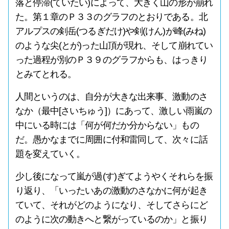
落と停滞(ていたい)によって、大きく山の形が崩れ
た。第１章のＰ３３のグラフのとおりである。北
アルプスの剣岳(つるぎだけ)や剣(けん)が峰(みね)
のような尖(とが)った山頂が現れ、そして崩れてい
った過程が別のＰ３９のグラフからも、はっきり
とみてとれる。
人間というのは、自分が大きな出来事、激動のさ
なか（最中[さいちゅう]）にあって、激しい雨嵐の
中にいる時には「何が何だか分からない」もの
だ。愚かなまでに周囲に付和雷同して、次々に話
題を変えていく。
少し後になって嵐が過(す)ぎてようやくそれらを振
り返り、「いったいあの激動のさなかに何が起き
ていて、それがどのようになり、そしてさらにど
のように次の動きへと繋がっているのか」と振り