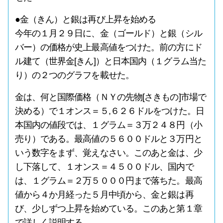
●金（きん）と銀は再び上昇を始める
今年の１月２９日に、金（ゴールド）と銀（シル
バー）の価格が史上最高値をつけた。前の方にド
ル建て（世界金[きん]）と日本国内（１グラム当た
り）の２つのグラフを載せた。
金は、何と国際価格（ＮＹの先物[さきもの]市場で
決める）で１オンス＝５,６２６ドルをつけた。日
本国内の値段では、１グラム＝３万２４８円（小
売り）である。最高値の５６００ドルと３万円と
いう数字をまず、覚えなさい。このあと金は、少
し下落して、１オンス＝４５００ドル、国内で
は、１グラム＝２万５０００円まで落ちた。最高
値から４か月経った５月中頃から、金と銀は再
び、少しずつ上昇を始めている。このあと第１章
で詳しく説明する。