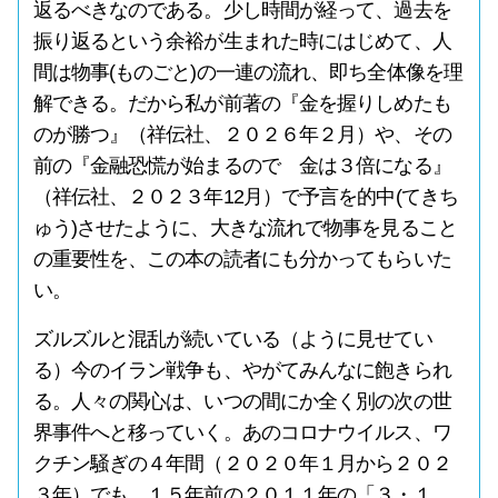
返るべきなのである。少し時間が経って、過去を
振り返るという余裕が生まれた時にはじめて、人
間は物事(ものごと)の一連の流れ、即ち全体像を理
解できる。だから私が前著の『金を握りしめたも
のが勝つ』（祥伝社、２０２６年２月）や、その
前の『金融恐慌が始まるので 金は３倍になる』
（祥伝社、２０２３年12月）で予言を的中(てきち
ゅう)させたように、大きな流れで物事を見ること
の重要性を、この本の読者にも分かってもらいた
い。
ズルズルと混乱が続いている（ように見せてい
る）今のイラン戦争も、やがてみんなに飽きられ
る。人々の関心は、いつの間にか全く別の次の世
界事件へと移っていく。あのコロナウイルス、ワ
クチン騒ぎの４年間（２０２０年１月から２０２
３年）でも、１５年前の２０１１年の「３・１