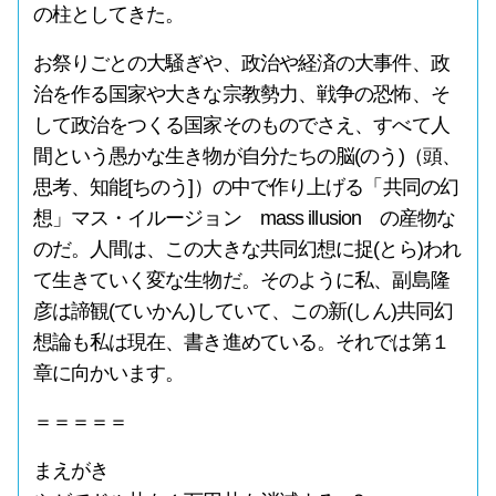
の柱としてきた。
お祭りごとの大騒ぎや、政治や経済の大事件、政
治を作る国家や大きな宗教勢力、戦争の恐怖、そ
して政治をつくる国家そのものでさえ、すべて人
間という愚かな生き物が自分たちの脳(のう)（頭、
思考、知能[ちのう]）の中で作り上げる「共同の幻
想」マス・イルージョン mass illusion の産物な
のだ。人間は、この大きな共同幻想に捉(とら)われ
て生きていく変な生物だ。そのように私、副島隆
彦は諦観(ていかん)していて、この新(しん)共同幻
想論も私は現在、書き進めている。それでは第１
章に向かいます。
＝＝＝＝＝
まえがき