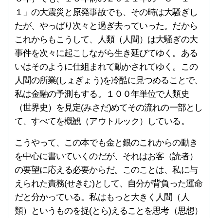
１」の大震災と原発事故でも、その時は大騒ぎし
たが、やっぱり次々と過ぎ去っていった。だから
これからもこうして、人類（人間）は大騒ぎの大
事件を次々に起こしながら生き延びてゆく。ある
いはそのように仕組まれて動かされてゆく。この
人間の所業(しょぎょう)を冷酷に見つめることで、
私は金融の予測もする。１００年単位で人類史
（世界史）を見定(みさだ)めてその流れの一部とし
て、すべてを概観（アウトルック）している。
こうやって、この本でも金と銀のこれからの動き
を中心に書いていくのだが、それはお客（読者）
の要望に応える必要からだ。このことは、私に与
えられた責務(せきむ)として、自分が背負った運命
だと分かっている。私はもっと大きく人間（人
類）というものを捉(とら)えることを思考（思想）