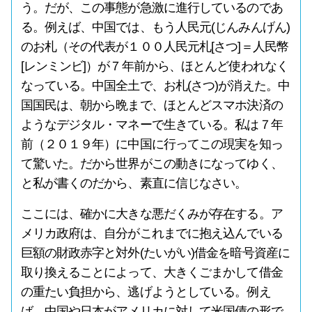
う。だが、この事態が急激に進行しているのであ
る。例えば、中国では、もう人民元(じんみんげん)
のお札（その代表が１００人民元札[さつ]＝人民幣
[レンミンビ]）が７年前から、ほとんど使われなく
なっている。中国全土で、お札(さつ)が消えた。中
国国民は、朝から晩まで、ほとんどスマホ決済の
ようなデジタル・マネーで生きている。私は７年
前（２０１９年）に中国に行ってこの現実を知っ
て驚いた。だから世界がこの動きになってゆく、
と私が書くのだから、素直に信じなさい。
ここには、確かに大きな悪だくみが存在する。ア
メリカ政府は、自分がこれまでに抱え込んでいる
巨額の財政赤字と対外(たいがい)借金を暗号資産に
取り換えることによって、大きくごまかして借金
の重たい負担から、逃げようとしている。例え
ば、中国や日本がアメリカに対して米国債の形で