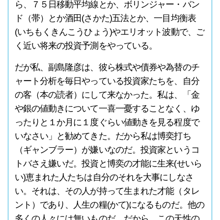
ら、７５日移動平均線とか、ボリンジャー・バン
ド（帯）とか酒田(さかた)五法とか、一目均衡表
(いちもくきんこうひょう)やエリオット波動で、ご
く近い将来の投資予測をやっている。
だが私、副島隆彦は、彼ら株式や債券や為替のチ
ャート分析を毎日やっている投資家たちを、自分
の客（本の読者）にして来なかった。私は、「金
や銀の値動きについて一喜一憂することなく、ゆ
ったりと１か月に１度ぐらい値動きを見る程度で
いなさい」と勧めてきた。だから私は博奕打ち
（ギャンブラー）が嫌いなのだ。投資家というコ
トバさえ嫌いだ。投資と博奕の才能に生来(せいら
い)恵まれた人たちは自分のそれを大事にしなさ
い。それは、その人が持って生まれた才能（タレ
ント）であり、人生の糧(かて)になるものだ。他の
多くの人々には無いものだ。だから、この天性の